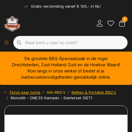
Gratis verzending vanaf € 100,- in NL!
0
De grootste BBQ-Speciaalzaak in de regio
Drechtsteden, Zuid-Holland-Zuid en de Hoekse Waard!
Kom langs in onze winkel of bestel al je
barbecuebenodigdheden gemakkelijk online.
Terug naar home
Alle BBQ's
Kettles & Portable BBQ's
Monolith - ONE.55 Kamado - Starterset (SET)