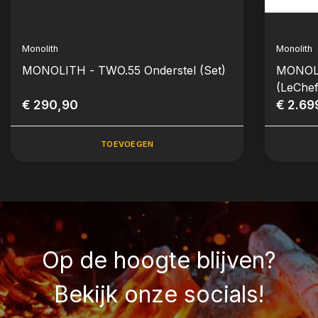
Monolith
Monolith
MONOLITH - TWO.55 Onderstel (Set)
MONOL
(LeChef
€ 290,90
€ 2.69
TOEVOEGEN
Op de hoogte blijven?
Bekijk onze socials!