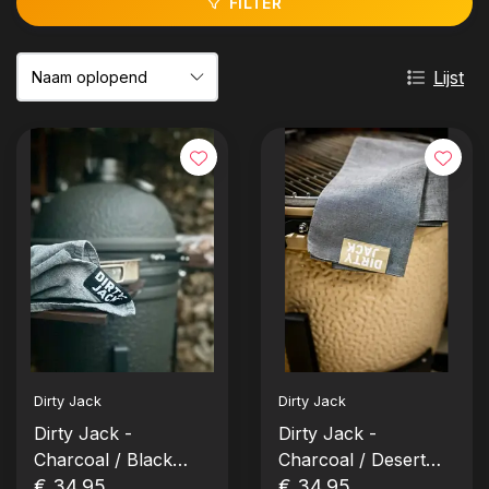
FILTER
Lijst
Dirty Jack
Dirty Jack
Dirty Jack -
Dirty Jack -
Charcoal / Black
Charcoal / Desert
Label
€ 34,95
Sand
€ 34,95