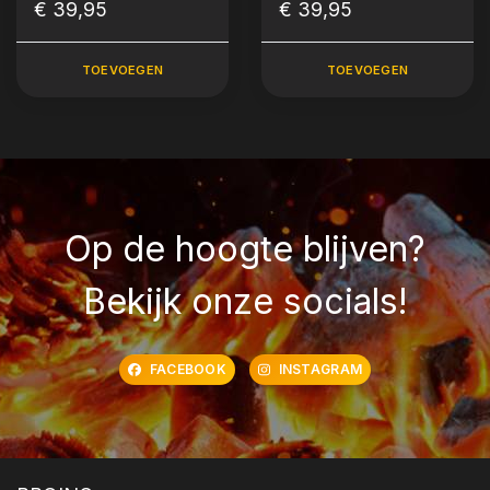
Edition Kookdoek
€ 39,95
(Kookdoek Limited
€ 39,95
Edition)
TOEVOEGEN
TOEVOEGEN
Op de hoogte blijven?
Bekijk onze socials!
FACEBOOK
INSTAGRAM