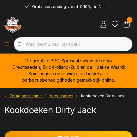
Gratis verzending vanaf € 100,- in NL!
0
De grootste BBQ-Speciaalzaak in de regio
Drechtsteden, Zuid-Holland-Zuid en de Hoekse Waard!
Kom langs in onze winkel of bestel al je
barbecuebenodigdheden gemakkelijk online.
Terug naar home
Accessoires
Kookdoeken Dirty Jack
Kookdoeken Dirty Jack