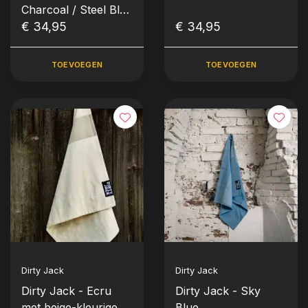
Charcoal / Steel Blue
Label
€ 34,95
€ 34,95
TOEVOEGEN
TOEVOEGEN
Dirty Jack
Dirty Jack
Dirty Jack - Ecru
Dirty Jack - Sky
met beige-kleurige
Blue