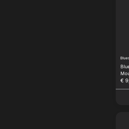
Blue
Blu
Mou
(56
€ 9