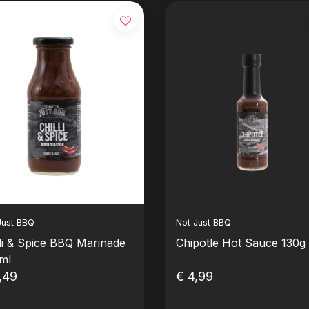
Just BBQ
Not Just BBQ
lli & Spice BBQ Marinade
Chipotle Hot Sauce 130g
ml
,49
€ 4,99