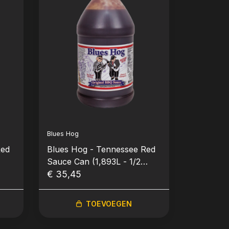
Blues Hog
Red
Blues Hog - Tennessee Red
Sauce Can (1,893L - 1/2
gallon)
€ 35,45
TOEVOEGEN