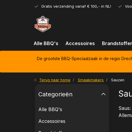
Gratis verzending vanaf € 100,- in NL!
Voo
Alle BBQ's
Accessoires
Brandstoffe
De grootste BBQ-Speciaalzaak in de regio Drec
Terug naar home
Smaakmakers
Sauzen
Sa
Categorieën
Saus: 
Alle BBQ's
Allem
Accessoires