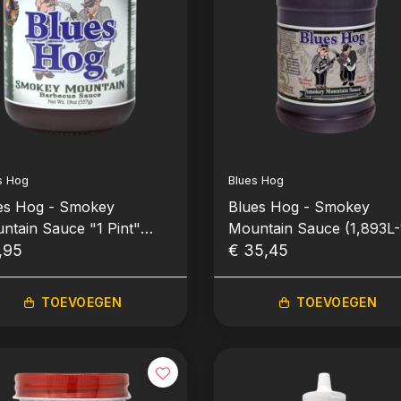
s Hog
Blues Hog
es Hog - Smokey
Blues Hog - Smokey
ntain Sauce "1 Pint"
Mountain Sauce (1,893L-
2ml-19oz)
,95
gallon)
€ 35,45
TOEVOEGEN
TOEVOEGEN