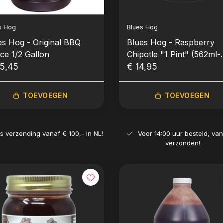
s Hog
Blues Hog
es Hog - Original BBQ
Blues Hog - Raspberry
ce 1/2 Gallon
Chipotle "1 Pint" (562ml-
5,45
19oz)
€ 14,95
TOEVOEGEN
TOEVOEGEN
is verzending vanaf € 100,- in NL!
Voor 14:00 uur besteld, va
verzonden!