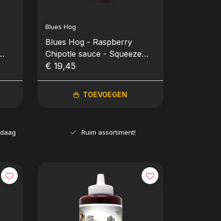
Blues Hog
Blues Hog - Raspberry
Chipotle sauce - Squeeze
Bottle Knijpfles (709gr-25oz)
€ 19,45
TOEVOEGEN
ndaag
Ruim assortiment!