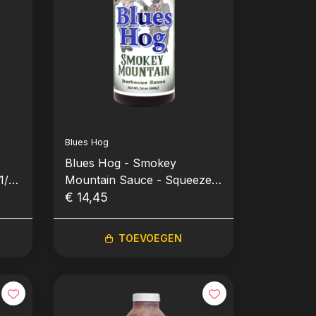
Blues Hog
Blues Hog - Smokey
1/2
Mountain Sauce - Squeeze
Bottle Knijpfles (680gr-24oz)
€ 14,45
TOEVOEGEN