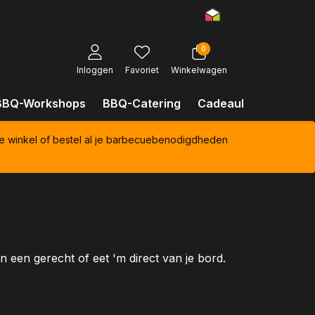
0
Inloggen
Favoriet
Winkelwagen
BBQ-Workshops
BBQ-Catering
Cadeaubonnen
Kl
e winkel of bestel al je barbecuebenodigdheden
n een gerecht of eet 'm direct van je bord.