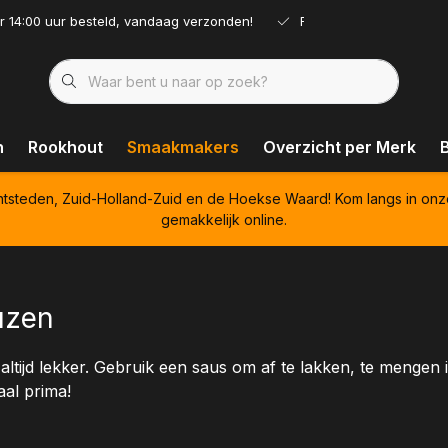
r 14:00 uur besteld, vandaag verzonden!
Ruim assortiment!
n
Rookhout
Smaakmakers
Overzicht per Merk
htsteden, Zuid-Holland-Zuid en de Hoekse Waard! Kom langs in onz
gemakkelijk online.
uzen
altijd lekker. Gebruik een saus om af te lakken, te mengen i
aal prima!