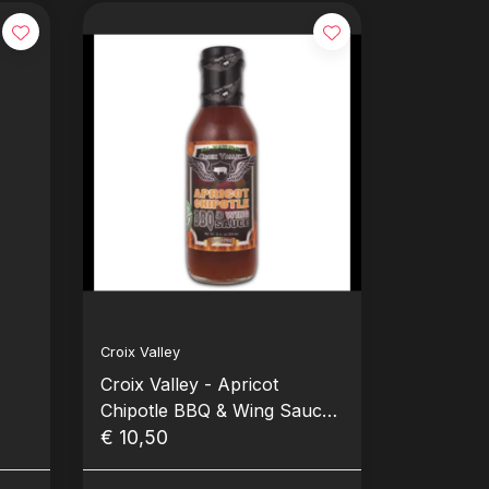
Croix Valley
Croix Valley - Apricot
Chipotle BBQ & Wing Sauce
(12 oz./ 354 ml.)
€ 10,50