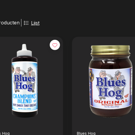
roducten
Lijst
s Hog
Blues Hog