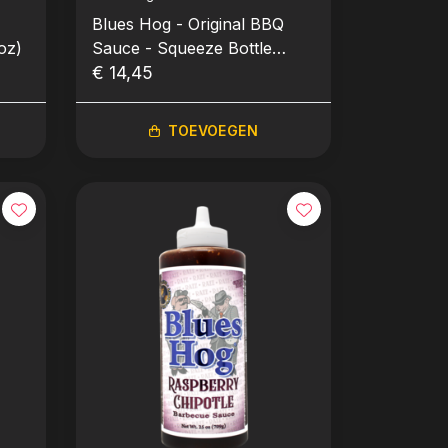
Blues Hog - Original BBQ
oz)
Sauce - Squeeze Bottle
Knijpfles (709gr-25oz)
€ 14,45
TOEVOEGEN