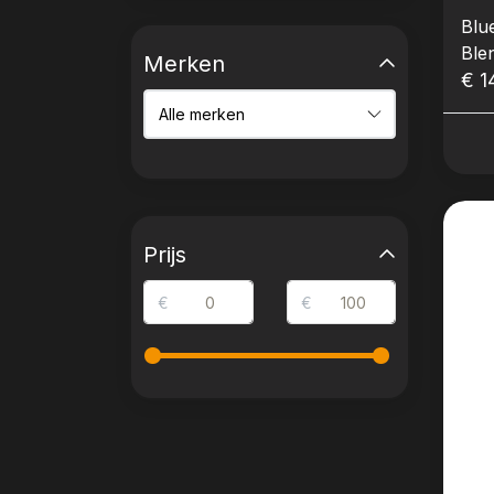
Blu
Ble
Merken
Kni
€ 1
Prijs
€
€