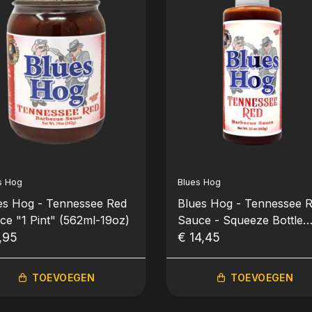
s Hog
Blues Hog
es Hog - Tennessee Red
Blues Hog - Tennessee 
ce "1 Pint" (562ml-19oz)
Sauce - Squeeze Bottle
,95
Knijpfles (652gr-23oz)
€ 14,45
TOEVOEGEN
TOEVOEGEN