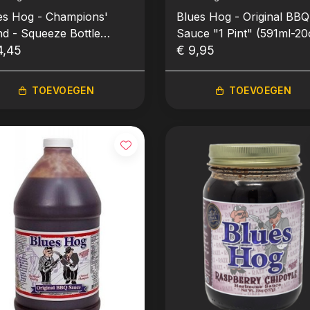
es Hog - Champions'
Blues Hog - Original BBQ
nd - Squeeze Bottle
Sauce "1 Pint" (591ml-20
jpfles (680gr-24oz)
4,45
€ 9,95
TOEVOEGEN
TOEVOEGEN