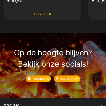
€ 10,50
ml.)
€ 10,5
TOEVOEGEN
Op de hoogte blijven?
Bekijk onze socials!
FACEBOOK
INSTAGRAM
BBQING