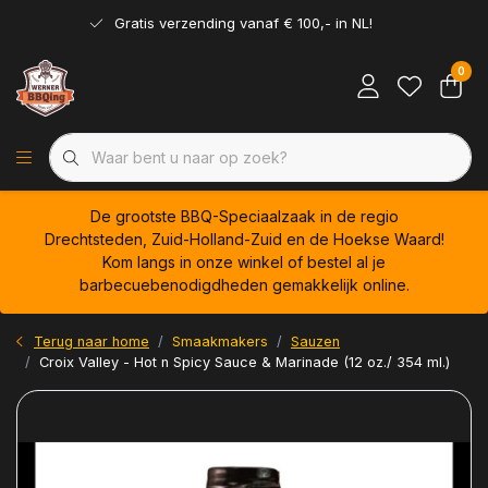
Gratis verzending vanaf € 100,- in NL!
0
De grootste BBQ-Speciaalzaak in de regio
Drechtsteden, Zuid-Holland-Zuid en de Hoekse Waard!
Kom langs in onze winkel of bestel al je
barbecuebenodigdheden gemakkelijk online.
Terug naar home
Smaakmakers
Sauzen
Croix Valley - Hot n Spicy Sauce & Marinade (12 oz./ 354 ml.)