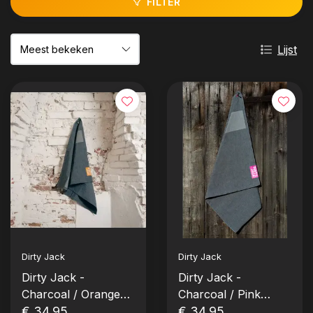
FILTER
Lijst
Dirty Jack
Dirty Jack
Dirty Jack -
Dirty Jack -
Charcoal / Orange
Charcoal / Pink
Label
€ 34,95
Label
€ 34,95