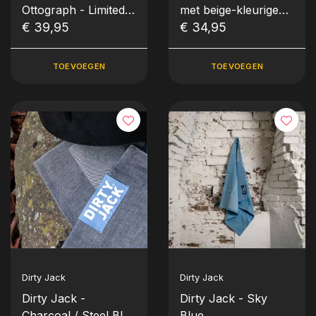
Ottograph - Limited
met beige-kleurige
Edition Kookdoek
€ 39,95
baan
€ 34,95
TOEVOEGEN
TOEVOEGEN
Dirty Jack
Dirty Jack
Dirty Jack -
Dirty Jack - Sky
Charcoal / Steel Blue
Blue