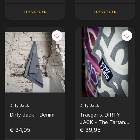
TOEVOEGEN
TOEVOEGEN
Dirty Jack
Dirty Jack
Dirty Jack - Denim
Traeger x DIRTY
JACK - The Tartan
€ 34,95
(Kookdoek Limited
€ 39,95
Edition)