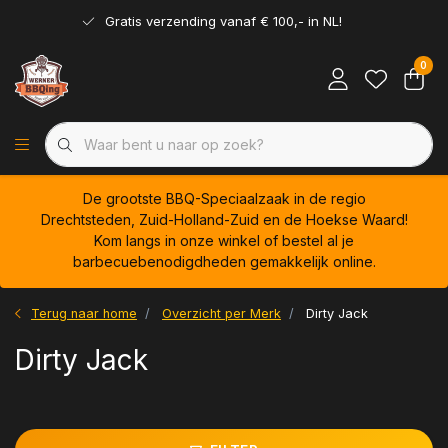
Gratis verzending vanaf € 100,- in NL!
0
De grootste BBQ-Speciaalzaak in de regio
Drechtsteden, Zuid-Holland-Zuid en de Hoekse Waard!
Kom langs in onze winkel of bestel al je
barbecuebenodigdheden gemakkelijk online.
Terug naar home
Overzicht per Merk
Dirty Jack
Dirty Jack