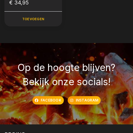
Label
€ 34,95
TOEVOEGEN
Op de hoogte blijven?
Bekijk onze socials!
FACEBOOK
INSTAGRAM