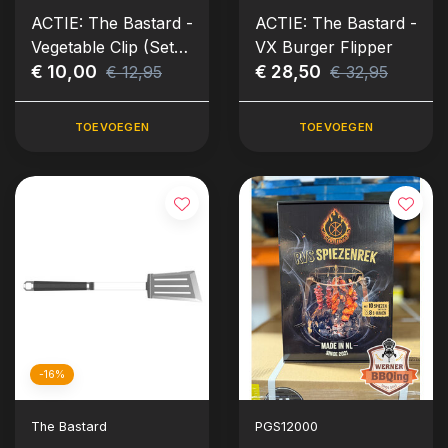
ACTIE: The Bastard -
ACTIE: The Bastard -
Vegetable Clip (Set
VX Burger Flipper
van 2)
€ 10,00
€ 28,50
€ 12,95
€ 32,95
TOEVOEGEN
TOEVOEGEN
-16%
The Bastard
PGS12000