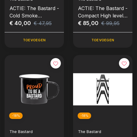
ACTIE: The Bastard -
ACTIE: The Bastard -
Cold Smoke
Compact High level
Generator Kit
€ 40,00
Stand
€ 85,00
€ 47,95
€ 99,95
TOEVOEGEN
TOEVOEGEN
-18%
-18%
The Bastard
The Bastard