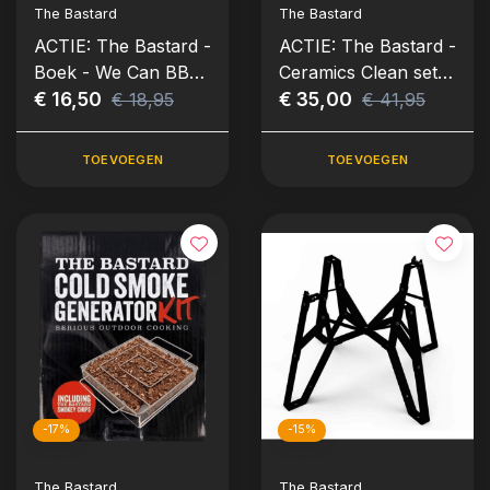
The Bastard
The Bastard
ACTIE: The Bastard -
ACTIE: The Bastard -
Boek - We Can BBQ
Ceramics Clean set
Too
€ 16,50
2x500 ml
€ 35,00
€ 18,95
€ 41,95
TOEVOEGEN
TOEVOEGEN
-17%
-15%
The Bastard
The Bastard