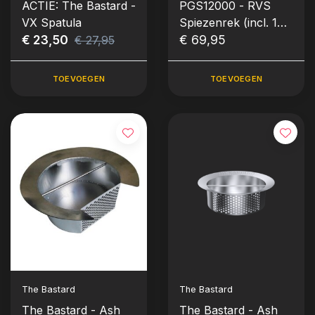
ACTIE: The Bastard -
PGS12000 - RVS
VX Spatula
Spiezenrek (incl. 10x
€ 23,50
spiezen + klem & 8x
€ 69,95
€ 27,95
S-haken) NIEUW
2026
TOEVOEGEN
TOEVOEGEN
The Bastard
The Bastard
The Bastard - Ash
The Bastard - Ash