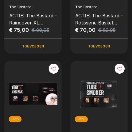
The Bastard
The Bastard
ACTIE: The Bastard -
ACTIE: The Bastard -
Raincover XL
Rotisserie Basket
(Regenhoes - VX
€ 75,00
Large
€ 70,00
€ 90,95
€ 82,95
Compitabel)
TOEVOEGEN
TOEVOEGEN
-17%
-19%