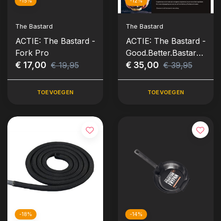
-15%
-12%
The Bastard
The Bastard
ACTIE: The Bastard -
ACTIE: The Bastard -
Fork Pro
Good.Better.Bastard.
€ 17,00
Character Is All ­
€ 35,00
€ 19,95
€ 39,95
(Boek)
TOEVOEGEN
TOEVOEGEN
-18%
-14%