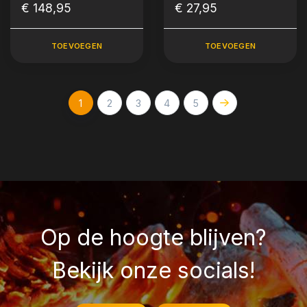
€ 148,95
30 meter
€ 27,95
TOEVOEGEN
TOEVOEGEN
1
2
3
4
5
Op de hoogte blijven?
Bekijk onze socials!