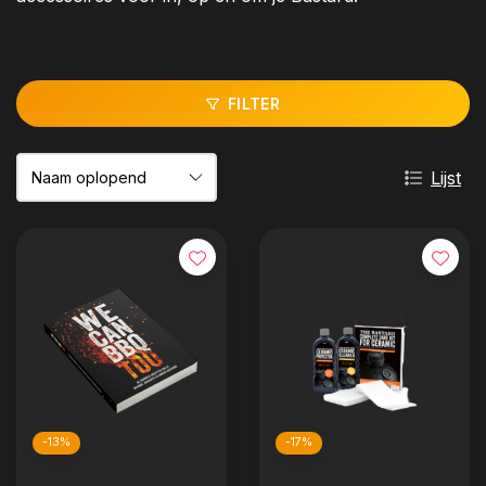
FILTER
Lijst
-13%
-17%