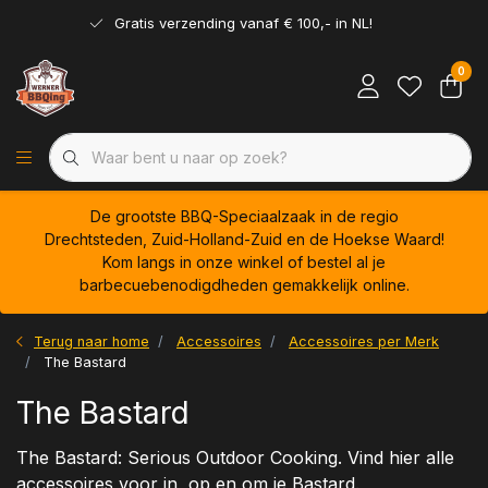
Gratis verzending vanaf € 100,- in NL!
0
De grootste BBQ-Speciaalzaak in de regio
Drechtsteden, Zuid-Holland-Zuid en de Hoekse Waard!
Kom langs in onze winkel of bestel al je
barbecuebenodigdheden gemakkelijk online.
Terug naar home
Accessoires
Accessoires per Merk
The Bastard
The Bastard
The Bastard: Serious Outdoor Cooking. Vind hier alle
accessoires voor in, op en om je Bastard.