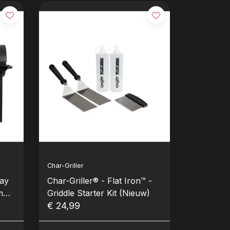
Char-Griller
lay
Char-Griller® - Flat Iron™ -
mbi
Griddle Starter Kit (Nieuw)
€ 24,99