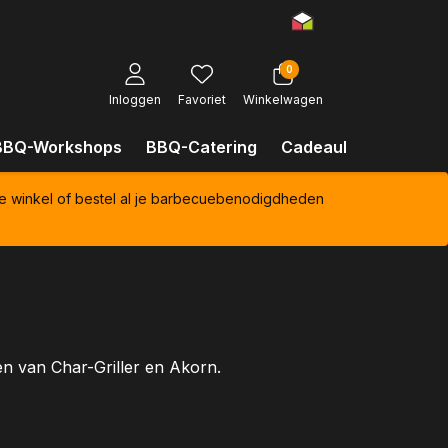
0
Inloggen
Favoriet
Winkelwagen
BBQ-Workshops
BBQ-Catering
Cadeaubonnen
Kl
e winkel of bestel al je barbecuebenodigdheden
ten van Char-Griller en Akorn.