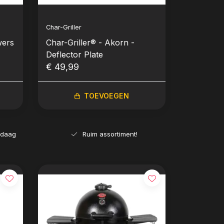
Char-Griller
wers
Char-Griller® - Akorn -
Deflector Plate
€ 49,99
TOEVOEGEN
ndaag
Ruim assortiment!