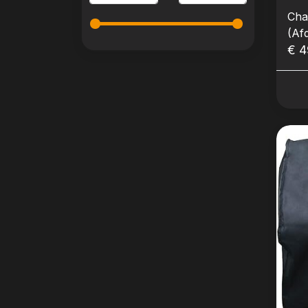
Char
(Af
€ 4