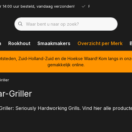
r 14:00 uur besteld, vandaag verzonden!
Ruim assortiment!
n
Rookhout
Smaakmakers
Overzicht per Merk
htsteden, Zuid-Holland-Zuid en de Hoekse Waard! Kom langs in onz
gemakkelijk online.
riller
r-Griller
riller: Seriously Hardworking Grills. Vind hier alle produc