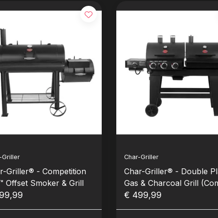
Griller
Char-Griller
r-Griller® - Competition
Char-Griller® - Double P
™ Offset Smoker & Grill
Gas & Charcoal Grill (Co
99,99
barbecue) - Nieuw!
€ 499,99