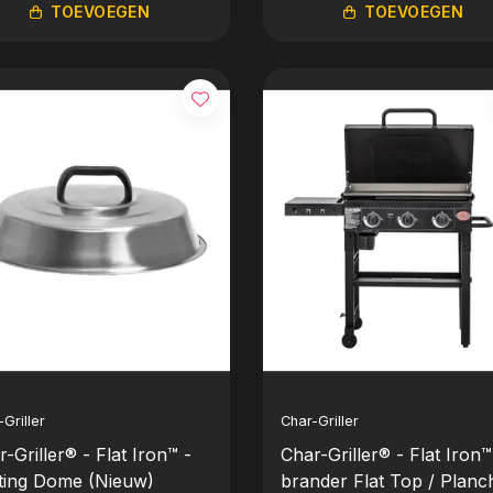
TOEVOEGEN
TOEVOEGEN
Griller
Char-Griller
-Griller® - Flat Iron™ -
Char-Griller® - Flat Iron™
ting Dome (Nieuw)
brander Flat Top / Planc