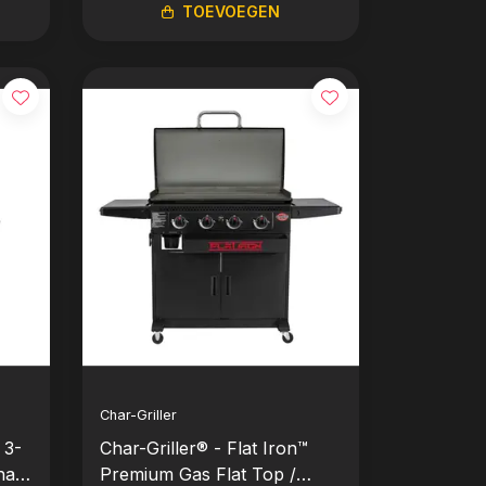
TOEVOEGEN
Char-Griller
 3-
Char-Griller® - Flat Iron™
ha -
Premium Gas Flat Top /