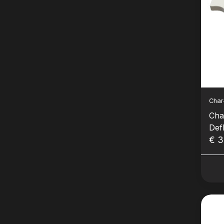
Char-
Char
Def
€ 3