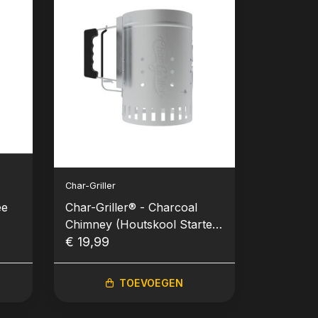
Char-Griller
ee
Char-Griller® - Charcoal
Chimney (Houtskool Starter)
(Nieuw)
€ 19,99
TOEVOEGEN