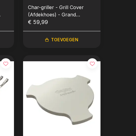
Char-griller - Grill Cover
.
(Afdekhoes) - Grand
Champ™
€ 59,99
TOEVOEGEN