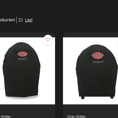
oducten
Lijst
Griller
Char-Griller