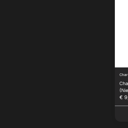
Char-
Cha
(Ni
€ 9