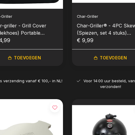
Griller
Char-Griller
-griller - Grill Cover
Char-Griller® - 4PC Ske
dekhoes) Portable
(Spiezen, set 4 stuks)
coal Grill & Side Fire
4,99
(Nieuw)
€ 9,99
TOEVOEGEN
TOEVOEGEN
is verzending vanaf € 100,- in NL!
Voor 14:00 uur besteld, va
verzonden!