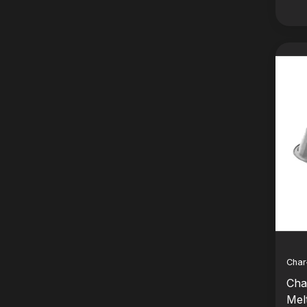
Char-
Char
Mel