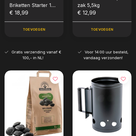
Briketten Starter 1
zak 5,5kg
kilo
€ 18,99
€ 12,99
TOEVOEGEN
TOEVOEGEN
Gratis verzending vanaf €
Voor 14:00 uur besteld,
100,- in NL!
vandaag verzonden!