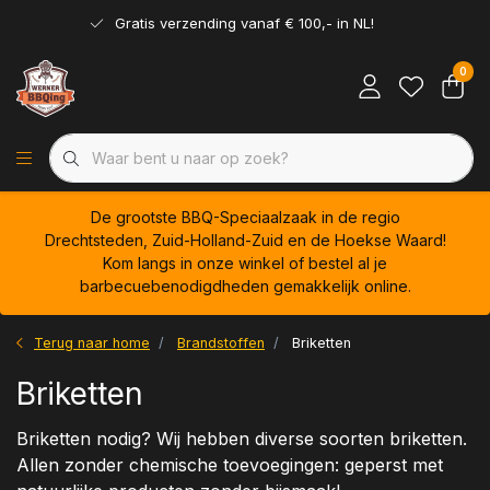
Gratis verzending vanaf € 100,- in NL!
0
De grootste BBQ-Speciaalzaak in de regio
Drechtsteden, Zuid-Holland-Zuid en de Hoekse Waard!
Kom langs in onze winkel of bestel al je
barbecuebenodigdheden gemakkelijk online.
Terug naar home
Brandstoffen
Briketten
Briketten
Briketten nodig? Wij hebben diverse soorten briketten.
Allen zonder chemische toevoegingen: geperst met