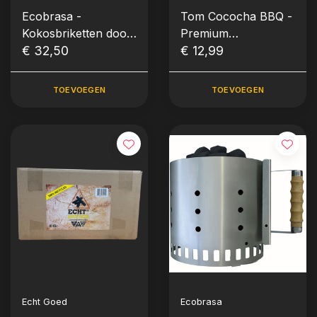
Ecobrasa -
Tom Cococha BBQ -
Kokosbriketten doos
Premium
10kg
€ 32,50
Grillbriketten (Kokos)
€ 12,99
4 kg
TOEVOEGEN
TOEVOEGEN
Echt Goed
Ecobrasa