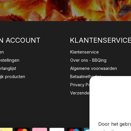
N ACCOUNT
KLANTENSERVIC
en
Klantenservice
estellingen
Over ons - BBQing
rlanglijst
Algemene voorwaarden
ijk producten
Betaalmethoden
Privacy Policy
Verzenden & retourneren
Wij sla
website 
Door het gebru