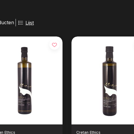
ducten
Lijst
an Ethics
Cretan Ethics