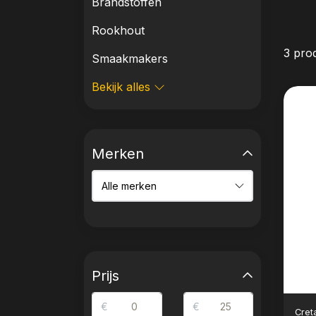
Brandstoffen
Rookhout
3 pro
Smaakmakers
Bekijk alles
Merken
Prijs
€
€
Cret