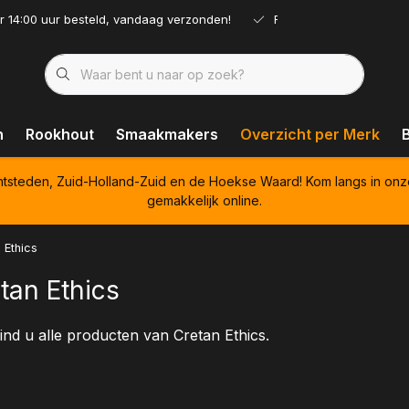
r 14:00 uur besteld, vandaag verzonden!
Ruim assortiment!
n
Rookhout
Smaakmakers
Overzicht per Merk
htsteden, Zuid-Holland-Zuid en de Hoekse Waard! Kom langs in onz
gemakkelijk online.
 Ethics
tan Ethics
ind u alle producten van Cretan Ethics.