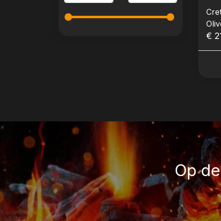
Cre
Oliv
€ 2
Op de 