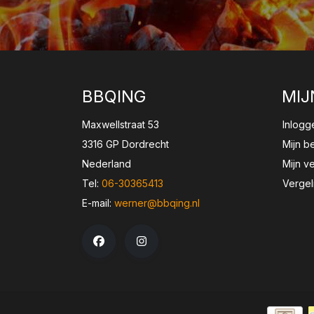
BBQING
MIJ
Maxwellstraat 53
Inlogg
3316 GP Dordrecht
Mijn b
Nederland
Mijn ve
Tel:
06-30365413
Vergel
E-mail:
werner@bbqing.nl