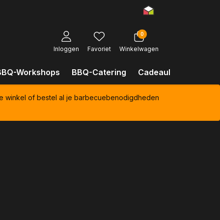
0
Inloggen
Favoriet
Winkelwagen
BBQ-Workshops
BBQ-Catering
Cadeaubonnen
Kl
e winkel of bestel al je barbecuebenodigdheden