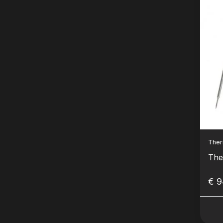
The
The
€ 9