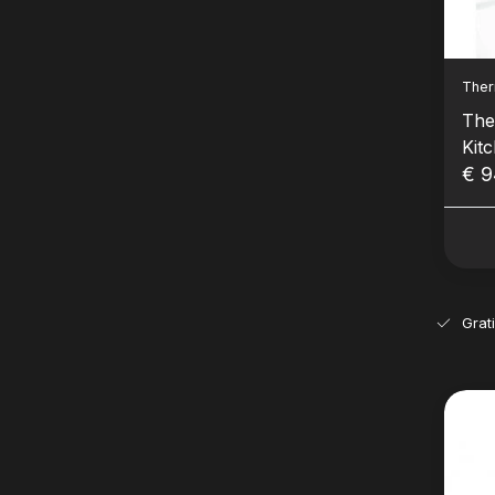
The
The
Kitc
€ 9
Grat