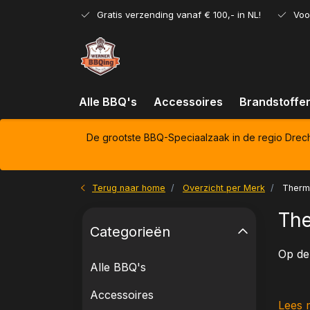
Gratis verzending vanaf € 100,- in NL!
Voo
Alle BBQ's
Accessoires
Brandstoffe
De grootste BBQ-Speciaalzaak in de regio Drec
Terug naar home
Overzicht per Merk
Therm
Th
Categorieën
Op de
Alle BBQ's
Accessoires
Lees 