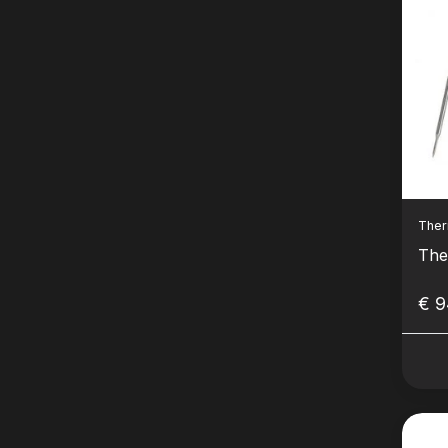
The
The
€ 9