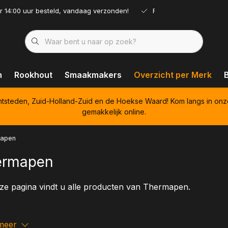
r 14:00 uur besteld, vandaag verzonden!
Ruim assortiment!
n
Rookhout
Smaakmakers
Overzicht per Merk
htsteden, Zuid-Holland-Zuid en de Hoekse Waard! Kom langs in onz
gemakkelijk online.
apen
ermapen
ze pagina vindt u alle producten van Thermapen.
meer