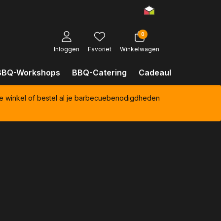
0
Inloggen
Favoriet
Winkelwagen
BBQ-Workshops
BBQ-Catering
Cadeaubonnen
Kl
e winkel of bestel al je barbecuebenodigdheden