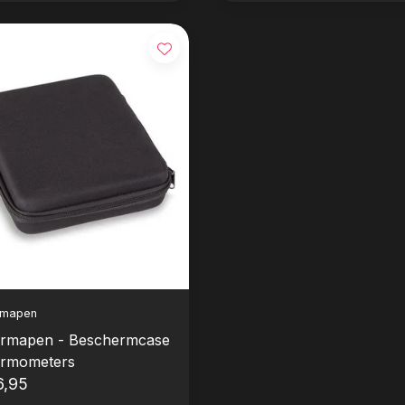
rmapen
rmapen - Beschermcase
rmometers
6,95