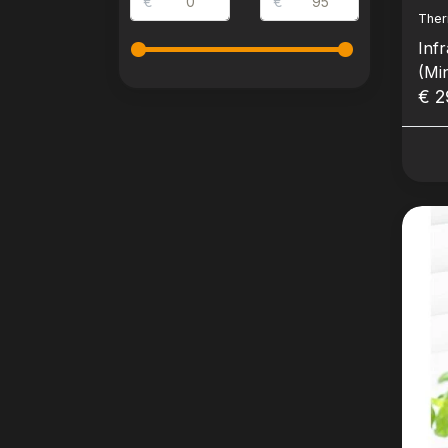
€
€
The
Inf
(Mi
€ 2