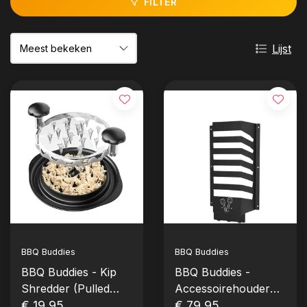
FILTER
Lijst
BBQ Buddies
BBQ Buddies
BBQ Buddies - Kip
BBQ Buddies -
Shredder (Pulled
Accessoirehouder
Chicken)
€ 19,95
€ 79,95
(Maat M - 6 vakken)