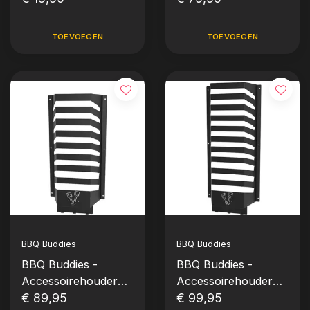
TOEVOEGEN
TOEVOEGEN
BBQ Buddies
BBQ Buddies
BBQ Buddies -
BBQ Buddies -
Accessoirehouder
Accessoirehouder
€ 89,95
(Maat L - 8 vakken)
(Maat XL - 10
€ 99,95