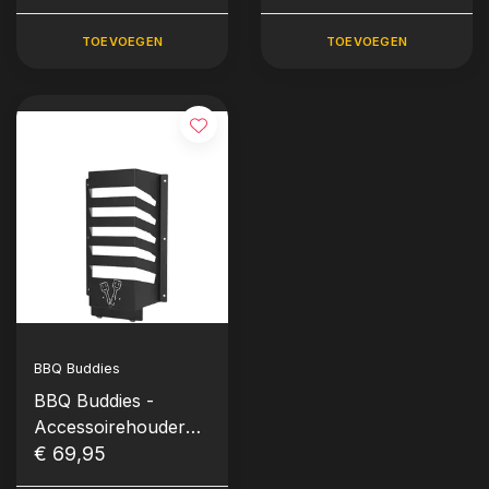
vakken)
TOEVOEGEN
TOEVOEGEN
BBQ Buddies
BBQ Buddies -
Accessoirehouder
(Maat S - 5 vakken)
€ 69,95