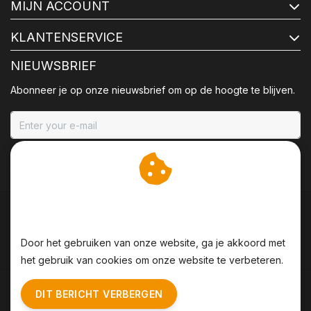
MIJN ACCOUNT
KLANTENSERVICE
NIEUWSBRIEF
Abonneer je op onze nieuwsbrief om op de hoogte te blijven.
ABONNEER
Wij slaan cookies op om
onze website te verbeteren.
Door het gebruiken van onze website, ga je akkoord met
het gebruik van cookies om onze website te verbeteren.
Algemene voorwaarden
|
Disclaimer
|
Privacy Policy
|
DIT BERICHT VERBERGEN
Sitemap
|
RSS Feed