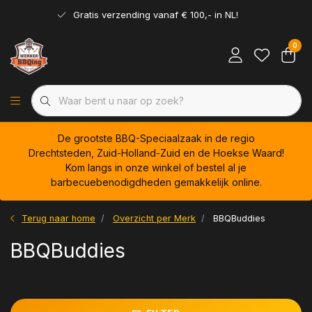
Gratis verzending vanaf € 100,- in NL!
0
De grootste BBQ-Speciaalzaak in de regio
Drechtsteden, Zuid-Holland-Zuid en de Hoekse Waard!
Kom langs in onze winkel of bestel al je
barbecuebenodigdheden gemakkelijk online.
Terug naar home
Overzicht per Merk
BBQBuddies
BBQBuddies