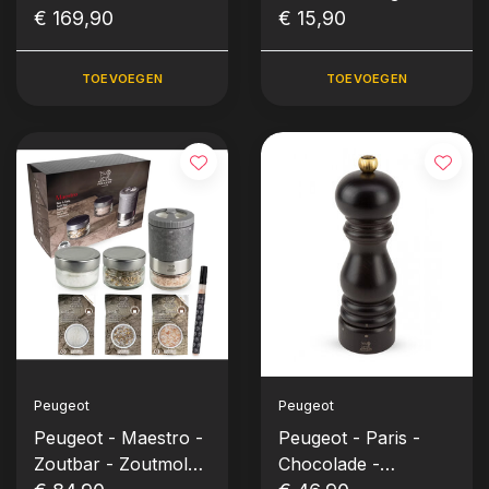
Peper- en
€ 169,90
capsules
€ 15,90
Zoutmolen, Zwart en
Grijs, 15 cm)
TOEVOEGEN
TOEVOEGEN
Peugeot
Peugeot
Peugeot - Maestro -
Peugeot - Paris -
Zoutbar - Zoutmolen
Chocolade -