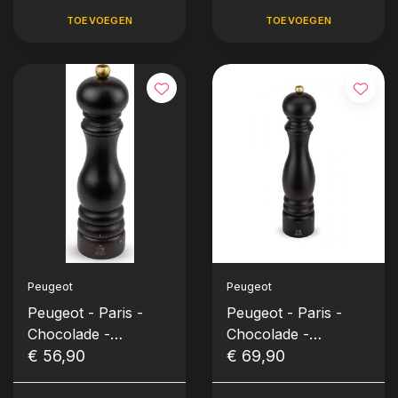
TOEVOEGEN
TOEVOEGEN
Peugeot
Peugeot
Peugeot - Paris -
Peugeot - Paris -
Chocolade -
Chocolade -
Zoutmolen (22 cm)
€ 56,90
Pepermolen (30 cm)
€ 69,90