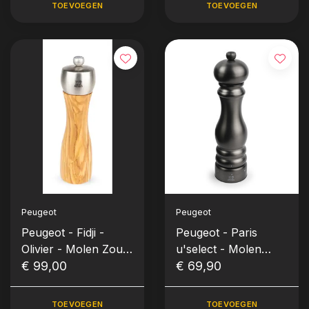
TOEVOEGEN
TOEVOEGEN
Peugeot
Peugeot
Peugeot - Fidji -
Peugeot - Paris
Olivier - Molen Zout
u'select - Molen
Olijfhout / INOX 20
€ 99,00
Peper (Grafiet /
€ 69,90
cm
Hout) 30 cm
TOEVOEGEN
TOEVOEGEN