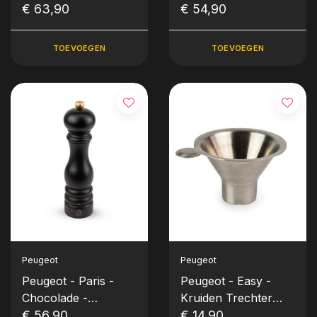
Zoutmolen (22 cm)
€ 63,90
Zoutmolen (18 cm)
€ 54,90
TOEVOEGEN
TOEVOEGEN
Peugeot
Peugeot
Peugeot - Paris -
Peugeot - Easy -
Chocolade -
Kruiden Trechter
Pepermolen (22 cm)
€ 56,90
(INOX)
€ 14,90