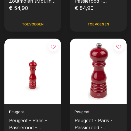
Zoutmolen (Moulin à
Passierood -
Sel) (Graphite 11cm)
€ 54,90
Zoutmolen (30 cm)
€ 84,90
TOEVOEGEN
TOEVOEGEN
Peugeot
Peugeot
Peugeot - Paris -
Peugeot - Paris -
Passierood -
Passierood -