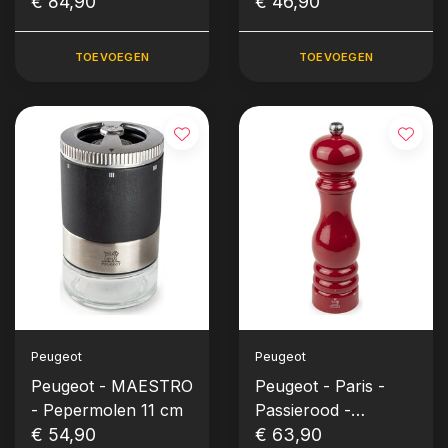
Set met 3 zouten
€ 84,90
Pepermolen (18 cm)
€ 46,90
(verwisselbaar)
TOEVOEGEN
TOEVOEGEN
Peugeot
Peugeot
Peugeot - MAESTRO
Peugeot - Paris -
- Pepermolen 11 cm
Passierood -
€ 54,90
Pepermolen (22 cm)
€ 63,90