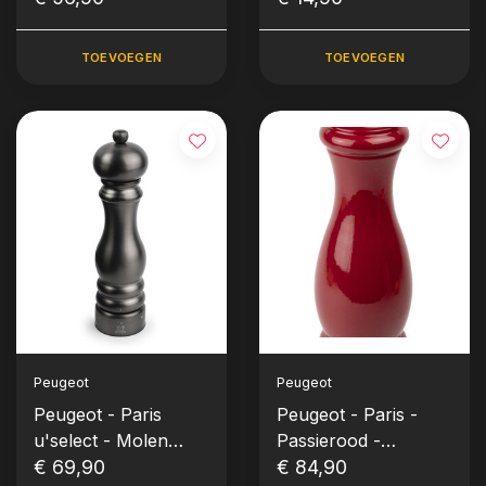
TOEVOEGEN
TOEVOEGEN
Peugeot
Peugeot
Peugeot - Paris
Peugeot - Paris -
u'select - Molen
Passierood -
Zout (Grafiet / Hout)
€ 69,90
Pepermolen (30 cm)
€ 84,90