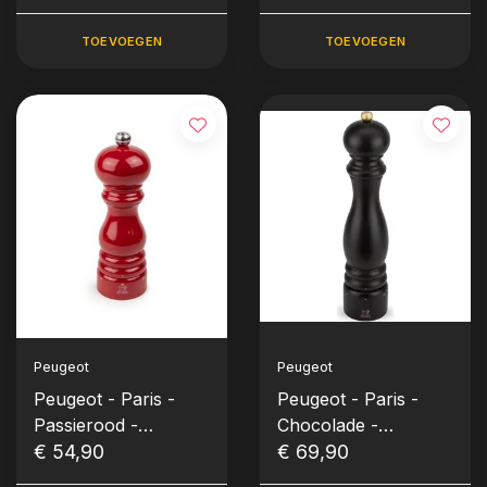
30 cm
TOEVOEGEN
TOEVOEGEN
Peugeot
Peugeot
Peugeot - Paris -
Peugeot - Paris -
Passierood -
Chocolade -
Pepermolen (18 cm)
€ 54,90
Zoutmolen (30 cm)
€ 69,90