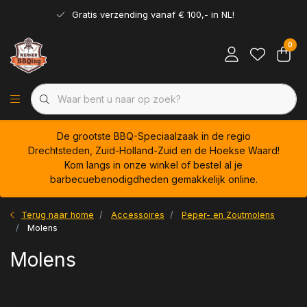
Gratis verzending vanaf € 100,- in NL!
0
De grootste BBQ-Speciaalzaak in de regio
Drechtsteden, Zuid-Holland-Zuid en de Hoekse Waard!
Kom langs in onze winkel of bestel al je
barbecuebenodigdheden gemakkelijk online.
Terug naar home
Accessoires
Peper- en Zoutmolens
Molens
Molens