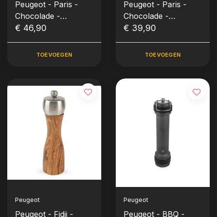
Peugeot - Paris -
Peugeot - Paris -
Chocolade -
Chocolade -
Zoutmolen (18 cm)
€ 46,90
Zoutmolen Hout 15
€ 39,90
cm
TOEVOEGEN
TOEVOEGEN
Peugeot
Peugeot
Peugeot - Fidji -
Peugeot - BBQ -