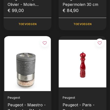
Olivier - Molen
Pepermolen 30 cm
Peper Olijfhout /
€ 99,00
€ 84,90
INOX 20 cm
TOEVOEGEN
TOEVOEGEN
Peugeot
Peugeot
Peugeot - Maestro -
Peugeot - Paris -