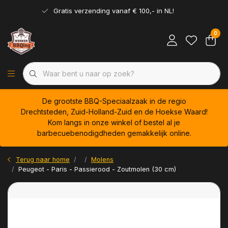
Gratis verzending vanaf € 100,- in NL!
0
De grootste BBQ-Speciaalzaak in de regio
Drechtsteden, Zuid-Holland-Zuid en de Hoekse Waard!
Kom langs in onze winkel of bestel al je
barbecuebenodigdheden gemakkelijk online.
Terug naar home
Molens
Peugeot - Paris - Passierood - Zoutmolen (30 cm)