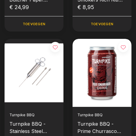
(45,7cm x 30m)
€ 24,99
Rub (235 gram)
€ 8,95
TOEVOEGEN
TOEVOEGEN
Turnpike BBQ
Turnpike BBQ
Turnpike BBQ -
Turnpike BBQ -
Stainless Steel
Prime Churrasco