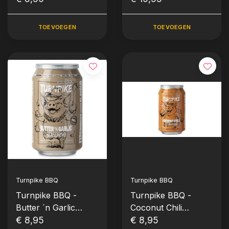
TOEVOEGEN
TOEVOEGEN
Turnpike BBQ
Turnpike BBQ
Turnpike BBQ -
Turnpike BBQ -
Butter ´n Garlic
Coconut Chili
Seasoning (235
€ 8,95
Seasoning (235
€ 8,95