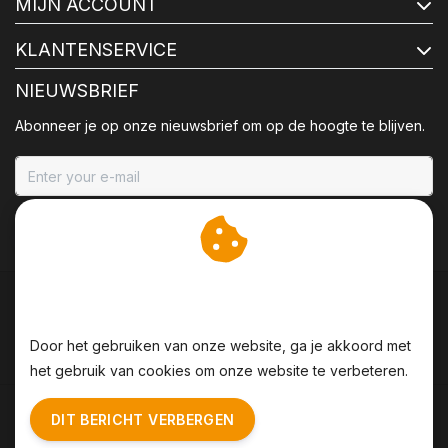
MIJN ACCOUNT
KLANTENSERVICE
NIEUWSBRIEF
Abonneer je op onze nieuwsbrief om op de hoogte te blijven.
ABONNEER
Wij slaan cookies op om
onze website te verbeteren.
Door het gebruiken van onze website, ga je akkoord met
het gebruik van cookies om onze website te verbeteren.
Algemene voorwaarden
|
Disclaimer
|
Privacy Policy
|
DIT BERICHT VERBERGEN
Sitemap
|
RSS Feed