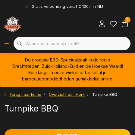
Gratis verzending vanaf € 100,- in NL!
0
De grootste BBQ-Speciaalzaak in de regio
Drechtsteden, Zuid-Holland-Zuid en de Hoekse Waard!
Kom langs in onze winkel of bestel al je
barbecuebenodigdheden gemakkelijk online.
Terug naar home
Overzicht per Merk
Turnpike BBQ
Turnpike BBQ