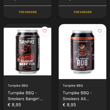
gram)
gram)
TOEVOEGEN
TOEVOEGEN
Turnpike BBQ
Turnpike BBQ
Turnpike BBQ -
Turnpike BBQ -
Smokers Bangin'
Smokers All
Beef Rub (235 gram)
€ 8,95
Purpose Rub (235
€ 8,95