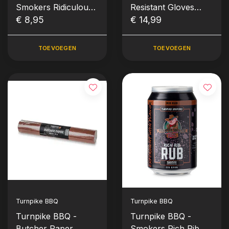
Smokers Ridiculous
Resistant Gloves
Chicken Rub (235
€ 8,95
(Handschoenen)
€ 14,99
gram)
TOEVOEGEN
TOEVOEGEN
Turnpike BBQ
Turnpike BBQ
Turnpike BBQ -
Turnpike BBQ -
Butcher Paper
Smokers Rich Rib