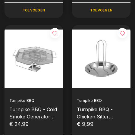
gram)
TOEVOEGEN
TOEVOEGEN
Turnpike BBQ
Turnpike BBQ
Turnpike BBQ - Cold
Turnpike BBQ -
Smoke Generator
Chicken Sitter
(CSG, materiaal
€ 24,99
(Stainless Steel)
€ 9,99
RVS)