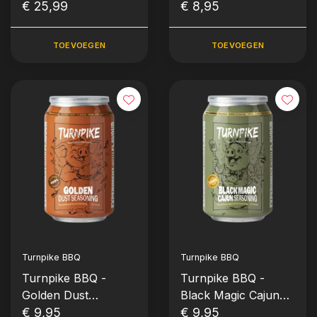
Marinade Injector Kit
€ 25,99
Seasoning (235
€ 8,95
(RVS, Set)
gram)
TOEVOEGEN
TOEVOEGEN
Turnpike BBQ
Turnpike BBQ
Turnpike BBQ -
Turnpike BBQ -
Golden Dust
Black Magic Cajun
Seasoning (235
€ 9,95
Seasoning (235
€ 9,95