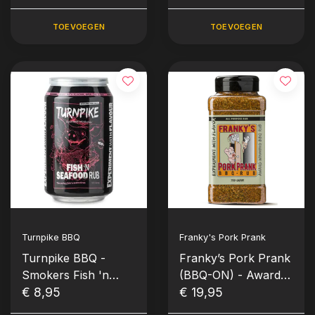
gram)
gram)
TOEVOEGEN
TOEVOEGEN
Turnpike BBQ
Franky's Pork Prank
Turnpike BBQ -
Franky’s Pork Prank
Smokers Fish 'n
(BBQ-ON) - Award
Seafood Rub (235
€ 8,95
Winning Pork Rub -
€ 19,95
gram)
750 gram