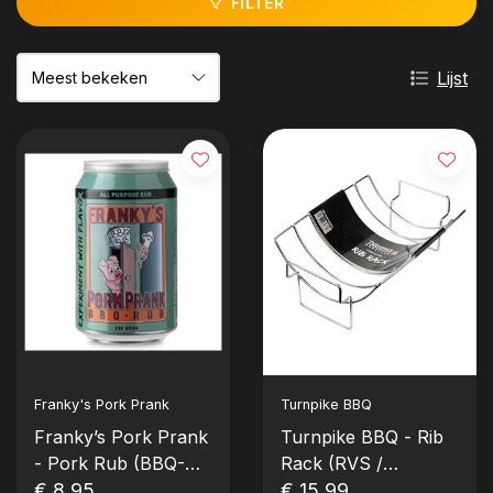
FILTER
Lijst
Franky's Pork Prank
Turnpike BBQ
Franky’s Pork Prank
Turnpike BBQ - Rib
- Pork Rub (BBQ-
Rack (RVS /
ON) 235 gram
€ 8,95
Stainless Steel)
€ 15,99