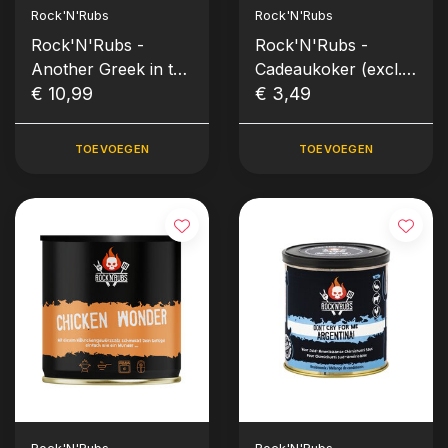
Rock'N'Rubs
Rock'N'Rubs
Rock'N'Rubs -
Rock'N'Rubs -
Another Greek in the
Cadeaukoker (excl. 3
Wall (140gr)
€ 10,99
rubs)
€ 3,49
TOEVOEGEN
TOEVOEGEN