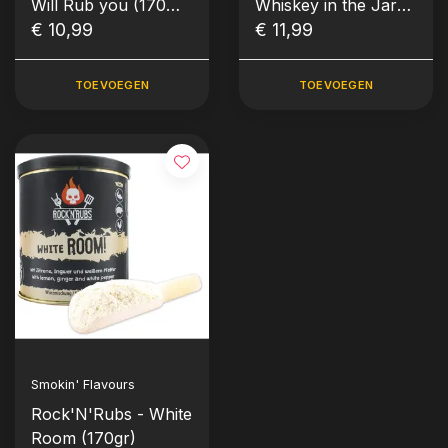
Will Rub you (170
Whiskey in the Jar
gram)
€ 10,99
(140 gram)
€ 11,99
TOEVOEGEN
TOEVOEGEN
Smokin' Flavours
Rock'N'Rubs - White
Room (170gr)