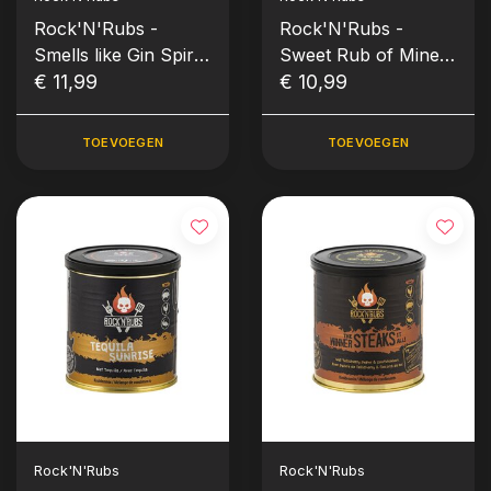
Rock'N'Rubs -
Rock'N'Rubs -
Smells like Gin Spirit
Sweet Rub of Mine
(130 gram)
€ 11,99
(140 gram)
€ 10,99
TOEVOEGEN
TOEVOEGEN
Rock'N'Rubs
Rock'N'Rubs