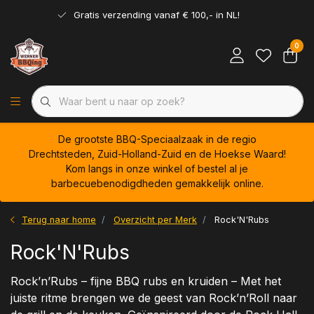
Gratis verzending vanaf € 100,- in NL!
0
De grootste BBQ-Speciaalzaak in de regio
Drechtsteden, Zuid-Holland-Zuid en de Hoekse Waard!
Kom langs in onze winkel of bestel al je
barbecuebenodigdheden gemakkelijk online.
Terug naar home
Overzicht per Merk
Rock'N'Rubs
Rock'N'Rubs
Rock’n’Rubs – fijne BBQ rubs en kruiden – Met het
juiste ritme brengen we de geest van Rock’n’Roll naar