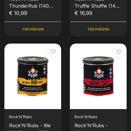
ThunderRub (140
Truffle Shuffle (140
gram)
€ 10,99
gram)
€ 16,99
TOEVOEGEN
TOEVOEGEN
Rock'N'Rubs
Rock'N'Rubs
Rock'N'Rubs - We
Rock'N'Rubs -