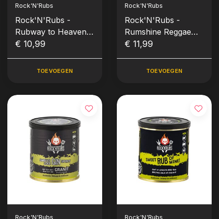
Rock'N'Rubs
Rock'N'Rubs
Rock'N'Rubs -
Rock'N'Rubs -
Rubway to Heaven
Rumshine Reggae
(140 gram)
€ 10,99
(90 gram)
€ 11,99
TOEVOEGEN
TOEVOEGEN
Rock'N'Rubs
Rock'N'Rubs