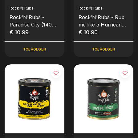
Rock'N'Rubs
Rock'N'Rubs
Rock'N'Rubs -
Rock'N'Rubs - Rub
Paradise City (140
me like a Hurricane
gram)
€ 10,99
(140 gram)
€ 10,90
TOEVOEGEN
TOEVOEGEN