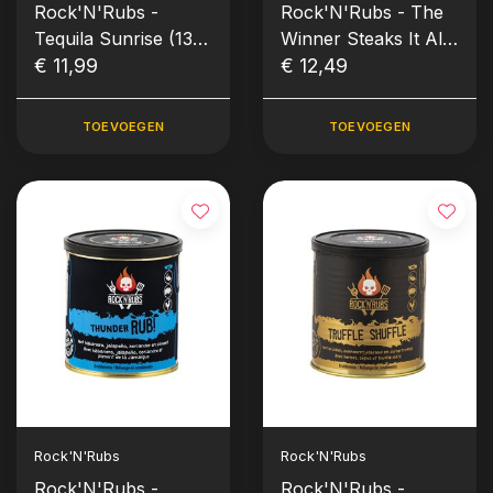
Rock'N'Rubs -
Rock'N'Rubs - The
Tequila Sunrise (130
Winner Steaks It All
gram)
€ 11,99
(Classic Style, 140
€ 12,49
gram)
TOEVOEGEN
TOEVOEGEN
Rock'N'Rubs
Rock'N'Rubs
Rock'N'Rubs -
Rock'N'Rubs -