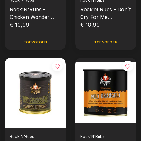
Rock'N'Rubs
Rock'N'Rubs
Rock'N'Rubs -
Rock'N'Rubs - Don´t
Chicken Wonder
Cry For Me
(150gr)
€ 10,99
Argentina (100 gram)
€ 10,99
TOEVOEGEN
TOEVOEGEN
Rock'N'Rubs
Rock'N'Rubs