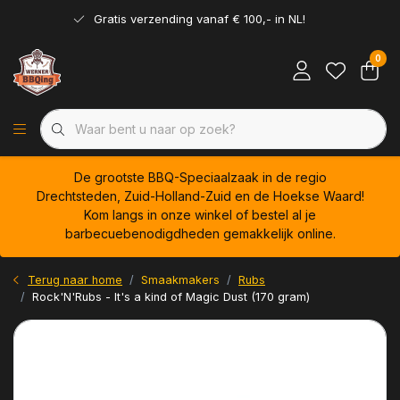
Gratis verzending vanaf € 100,- in NL!
0
De grootste BBQ-Speciaalzaak in de regio
Drechtsteden, Zuid-Holland-Zuid en de Hoekse Waard!
Kom langs in onze winkel of bestel al je
barbecuebenodigdheden gemakkelijk online.
Terug naar home
Smaakmakers
Rubs
Rock'N'Rubs - It's a kind of Magic Dust (170 gram)