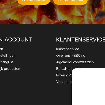
N ACCOUNT
KLANTENSERVIC
en
Klantenservice
estellingen
Over ons - BBQing
rlanglijst
Algemene voorwaarden
ijk producten
Betaalmethoden
Privacy Policy
Verzenden & retourneren
Wij sla
website 