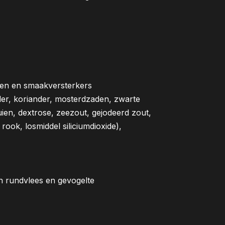
en en smaakversterkers
eder, koriander, mosterdzaden, zwarte
uien, dextrose, zeezout, gejodeerd zout,
ook, losmiddel siliciumdioxide),
en rundvlees en gevogelte