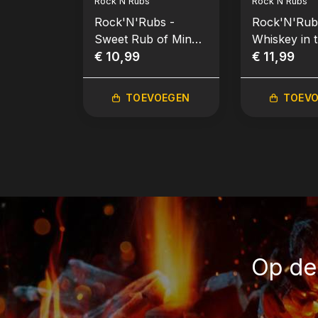
Rock'N'Rubs
Rock'N'Rubs
Rock'N'Rubs -
Rock'N'Rub
Sweet Rub of Mine
Whiskey in 
(140 gram)
€ 10,99
(140 gram)
€ 11,99
TOEVOEGEN
TOEV
Op de 