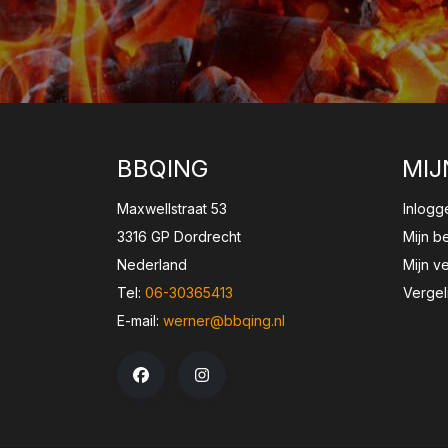
BBQING
MIJ
Maxwellstraat 53
Inlogg
3316 GP Dordrecht
Mijn b
Nederland
Mijn ve
Tel:
06-30365413
Vergel
E-mail:
werner@bbqing.nl