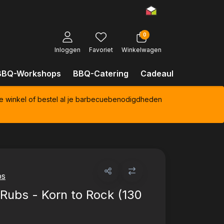
0
Inloggen
Favoriet
Winkelwagen
BBQ-Workshops
BBQ-Catering
Cadeaubonnen
Kl
e winkel of bestel al je barbecuebenodigdheden
bs
Rubs - Korn to Rock (130