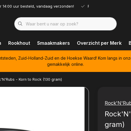
r 14:00 uur besteld, vandaag verzonden!
Ruim assortiment!
n
Rookhout
Smaakmakers
Overzicht per Merk
htsteden, Zuid-Holland-Zuid en de Hoekse Waard! Kom langs in onz
gemakkelijk online.
'N'Rubs - Korn to Rock (130 gram)
Rock'N'Ru
Rock'N'
gram)