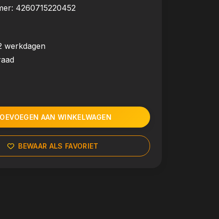
mer:
4260715220452
2 werkdagen
raad
OEVOEGEN AAN WINKELWAGEN
BEWAAR ALS FAVORIET