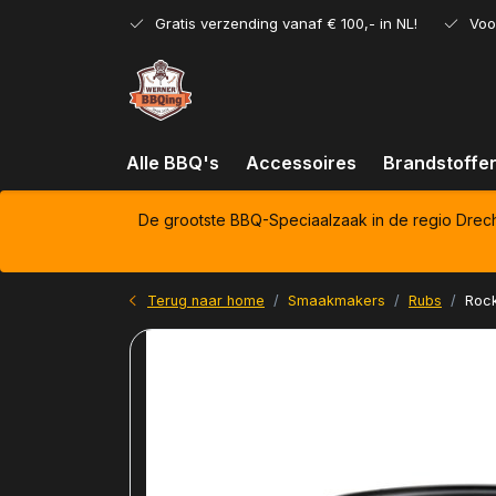
Gratis verzending vanaf € 100,- in NL!
Voo
Alle BBQ's
Accessoires
Brandstoffe
De grootste BBQ-Speciaalzaak in de regio Drec
Terug naar home
Smaakmakers
Rubs
Rock