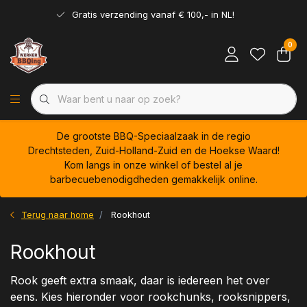
Gratis verzending vanaf € 100,- in NL!
0
De grootste BBQ-Speciaalzaak in de regio
Drechtsteden, Zuid-Holland-Zuid en de Hoekse Waard!
Kom langs in onze winkel of bestel al je
barbecuebenodigdheden gemakkelijk online.
Terug naar home
Rookhout
Rookhout
Rook geeft extra smaak, daar is iedereen het over
eens. Kies hieronder voor rookchunks, rooksnippers,