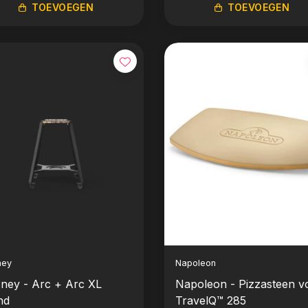
TOEVOEGEN
TOEVOEGEN
ney
Napoleon
ney - Arc + Arc XL
Napoleon - Pizzasteen v
nd
TravelQ™ 285