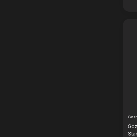
Goz
Goz
Sta