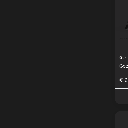
Goz
Goz
€ 9