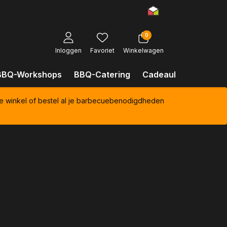
0
Inloggen
Favoriet
Winkelwagen
BBQ-Workshops
BBQ-Catering
Cadeaubonnen
Kl
e winkel of bestel al je barbecuebenodigdheden