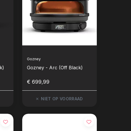
Gozney
k)
Gozney - Arc (Off Black)
€ 699,99
NIET OP VOORRAAD