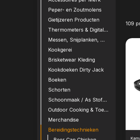
Peper- en Zoutmolens
Gietijzeren Producten
109 p
Thermometers & Digitale Controllers
Messen, Snijplanken, Messenrekken
Kookgerei
Brisketwear Kleding
Kookdoeken Dirty Jack
Boeken
Schorten
Schoonmaak / As Stofzuigers / Accessoirerekken
Outdoor Cooking & Toebehoren
Merchandise
Bereidingstechnieken
Kam
Beer Can Chicken