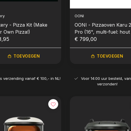
ery
OONI
kery - Pizza Kit (Make
OONI - Pizzaoven Karu 
r Own Pizza!)
Pro (16", multi-fuel: hout
8,95
houtskool)
€ 799,00
TOEVOEGEN
TOEVOEGEN
is verzending vanaf € 100,- in NL!
Voor 14:00 uur besteld, va
verzonden!