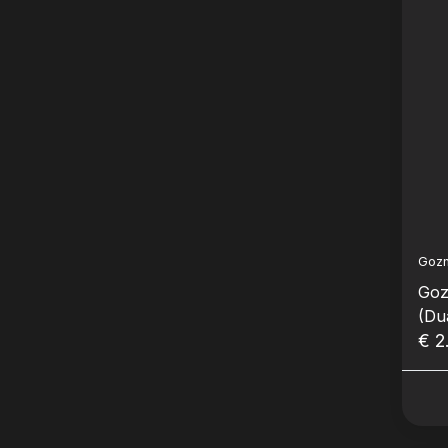
Goz
Goz
(Dua
€ 2