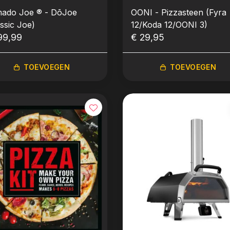
ado Joe ® - DōJoe
OONI - Pizzasteen (Fyra
assic Joe)
12/Koda 12/OONI 3)
99,99
€ 29,95
TOEVOEGEN
TOEVOEGEN