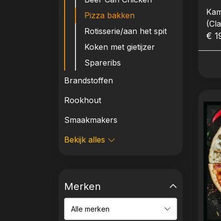
Kam
Pizza bakken
(Cl
Rotisserie/aan het spit
€ 1
Koken met gietijzer
Spareribs
Brandstoffen
Rookhout
Smaakmakers
Bekijk alles
Merken