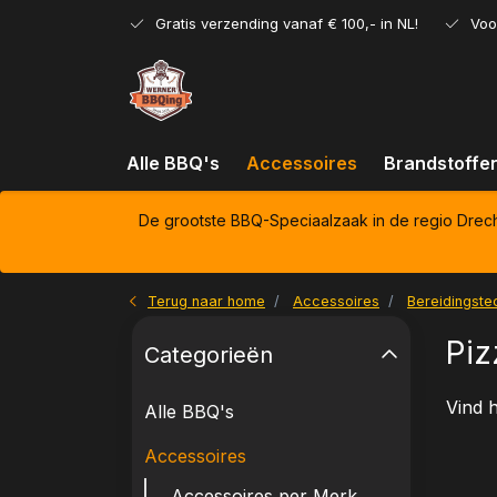
Gratis verzending vanaf € 100,- in NL!
Voo
Alle BBQ's
Accessoires
Brandstoffe
De grootste BBQ-Speciaalzaak in de regio Drec
Terug naar home
Accessoires
Bereidingste
Piz
Categorieën
Vind h
Alle BBQ's
Accessoires
Accessoires per Merk