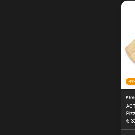
-19
Kam
ACT
Piz
€ 3