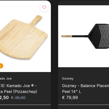
%
ado Joe
Gozney
IE: Kamado Joe ® -
Gozney - Balance Place
za Peel (Pizzaschep)
Peel 14" L
2,50
€ 79,99
€ 39,90