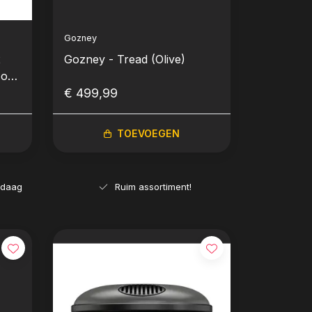
Gozney
2
Gozney - Tread (Olive)
 of
€ 499,99
TOEVOEGEN
ndaag
Ruim assortiment!