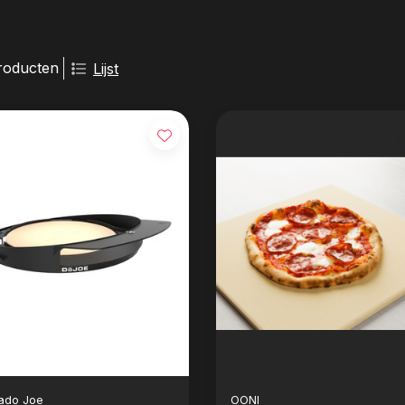
roducten
Lijst
ado Joe
OONI