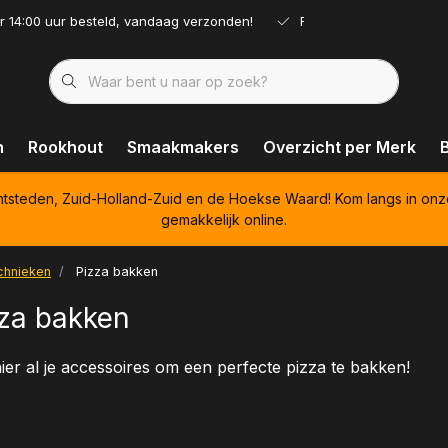
r 14:00 uur besteld, vandaag verzonden!
Ruim assortiment!
n
Rookhout
Smaakmakers
Overzicht per Merk
htsteden, Zuid-Holland-Zuid en de Hoekse Waard! Kom langs in onz
gemakkelijk online.
chnieken
Pizza bakken
za bakken
ier al je accessoires om een perfecte pizza te bakken!