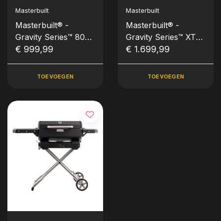
Masterbuilt
Masterbuilt
Masterbuilt® -
Masterbuilt® -
Gravity Series™ 800
Gravity Series™ XT
Griddle
€ 999,99
Digital Charcoal BBQ
€ 1.699,99
& Smoker
TOEVOEGEN
TOEVOEGEN