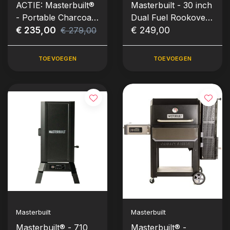
ACTIE: Masterbuilt®
Masterbuilt - 30 inch
- Portable Charcoal
Dual Fuel Rookoven
Grill
€ 235,00
(Gas & Charcoal)
€ 249,00
€ 279,00
TOEVOEGEN
TOEVOEGEN
Masterbuilt
Masterbuilt
Masterbuilt® - 710
Masterbuilt® -