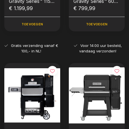
Gravity Series™ 1150
Gravity Series™ 600
(Digital Charcoal
€ 1.199,99
Digital Charcoal BBQ
€ 799,99
BBQ & Smoker)
& Smoker
TOEVOEGEN
TOEVOEGEN
Gratis verzending vanaf €
Voor 14:00 uur besteld,
100,- in NL!
vandaag verzonden!