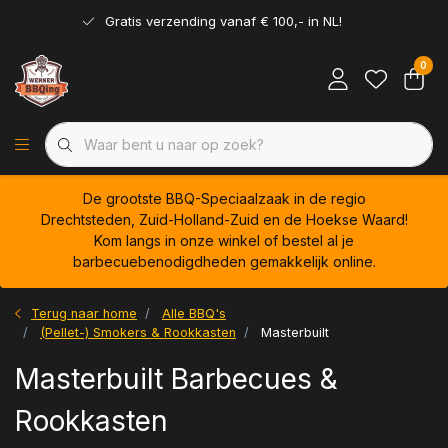
Gratis verzending vanaf € 100,- in NL!
0
De grootste BBQ-Speciaalzaak in de regio
Drechtsteden, Zuid-Holland-Zuid en de Hoekse Waard!
Kom langs in onze winkel of bestel al je
barbecuebenodigdheden gemakkelijk online.
Terug naar home
Alle BBQ's
(Pellet-) Smokers & Rookkasten
Masterbuilt
Masterbuilt Barbecues &
Rookkasten