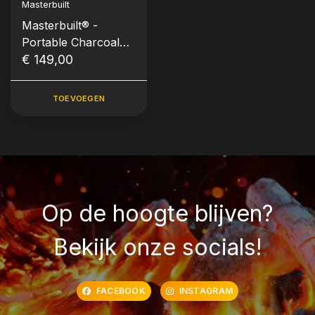
Masterbuilt
Masterbuilt® -
Portable Charcoal
Grill - Cart
€ 149,00
TOEVOEGEN
Op de hoogte blijven?
Bekijk onze socials!
FACEBOOK
INSTAGRAM