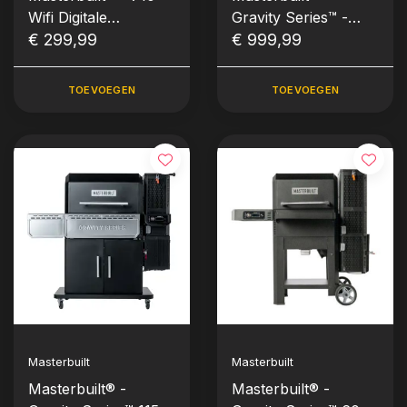
Wifi Digitale
Gravity Series™ -
Electrische Smoker
€ 299,99
Digital Charcoal Grill
€ 999,99
& Smoker 1050
TOEVOEGEN
TOEVOEGEN
Masterbuilt
Masterbuilt
Masterbuilt® -
Masterbuilt® -