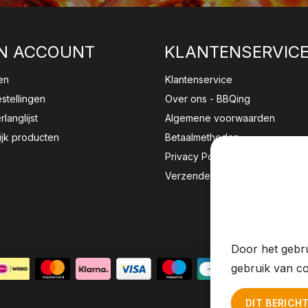
N ACCOUNT
KLANTENSERVIC
en
Klantenservice
estellingen
Over ons - BBQing
rlanglijst
Algemene voorwaarden
ijk producten
Betaalmethoden
Privacy Policy
Verzenden & retourneren
Wij sla
website 
Door het gebru
gebruik van co
DIT BERICH