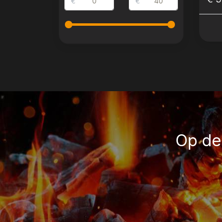
€
€
Op de 