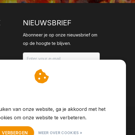
E
NIEUWSBRIEF
Abonneer je op onze nieuwsbrief om
op de hoogte te blijven.
ABONNEER
an cookies op om onze
te verbeteren.
iken van onze website, ga je akkoord met het
okies om onze website te verbeteren.
T VERBERGEN
MEER OVER COOKIES »