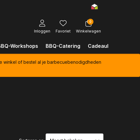
0
Inloggen
Favoriet
Winkelwagen
BBQ-Workshops
BBQ-Catering
Cadeaubonnen
Kl
e winkel of bestel al je barbecuebenodigdheden