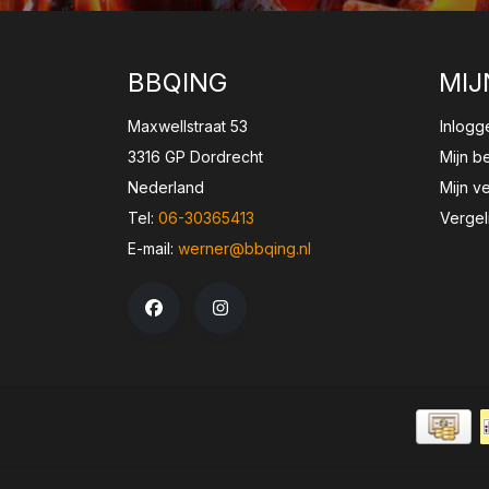
BBQING
MIJ
Maxwellstraat 53
Inlogg
3316 GP Dordrecht
Mijn b
Nederland
Mijn ve
Tel:
06-30365413
Vergel
E-mail:
werner@bbqing.nl