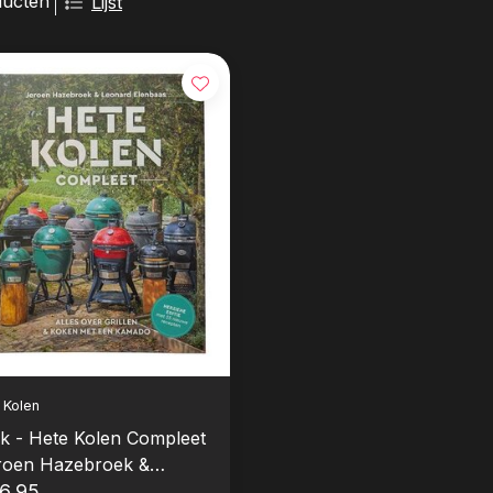
ducten
Lijst
 Kolen
k - Hete Kolen Compleet
roen Hazebroek &
nard Elenbaas)
6,95