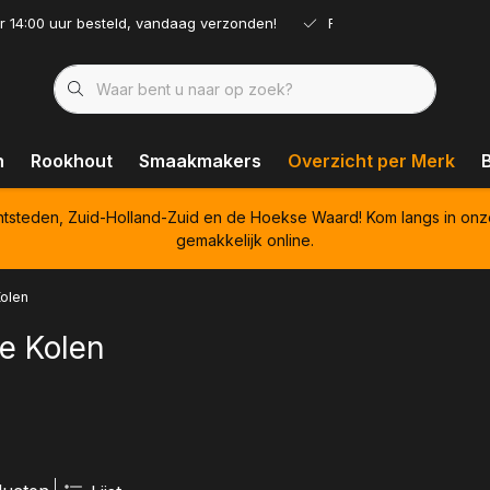
r 14:00 uur besteld, vandaag verzonden!
Ruim assortiment!
n
Rookhout
Smaakmakers
Overzicht per Merk
htsteden, Zuid-Holland-Zuid en de Hoekse Waard! Kom langs in onz
gemakkelijk online.
olen
e Kolen