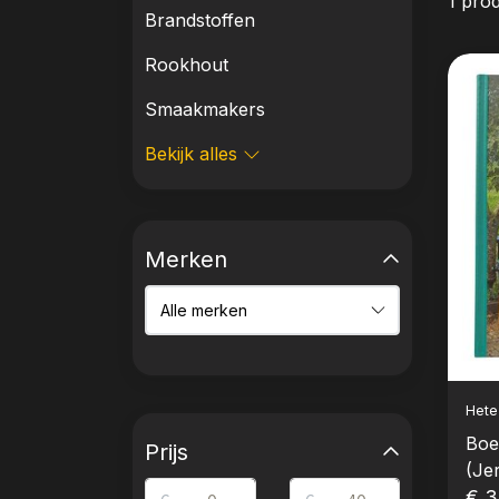
1 pro
Brandstoffen
Rookhout
Smaakmakers
Bekijk alles
Merken
Hete
Boe
Prijs
(Je
Leo
€ 3