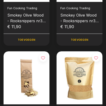
Fun Cooking Trading
Fun Cooking Trading
Smokey Olive Wood
Smokey Olive Wood
- Rooksnippers nr3
- Rooksnippers nr3
1700 ml Citroen
€ 11,90
1700 ml Amandel
€ 11,90
TOEVOEGEN
TOEVOEGEN