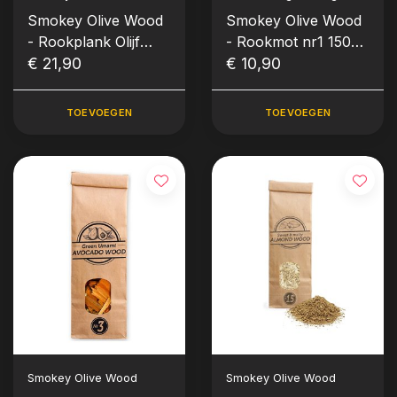
Smokey Olive Wood
Smokey Olive Wood
- Rookplank Olijf
- Rookmot nr1 1500
Rond (3 stuks)
€ 21,90
ml Olijf & Beuk
€ 10,90
TOEVOEGEN
TOEVOEGEN
Smokey Olive Wood
Smokey Olive Wood