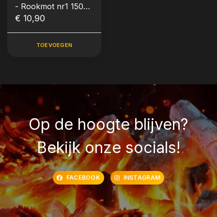
- Rookmot nr1 1500
ml Amandel
€ 10,90
TOEVOEGEN
Op de hoogte blijven?
Bekijk onze socials!
FACEBOOK
INSTAGRAM