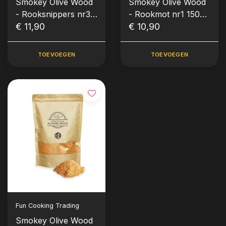
Smokey Olive Wood
Smokey Olive Wood
- Rooksnippers nr3
- Rookmot nr1 1500
1700 ml Olijf
€ 11,90
ml Steeneik
€ 10,90
TOEVOEGEN
TOEVOEGEN
Fun Cooking Trading
Smokey Olive Wood