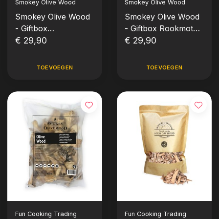
Smokey Olive Wood
Smokey Olive Wood
Smokey Olive Wood
Smokey Olive Wood
- Giftbox
- Giftbox Rookmot
Rooksnippers Nº3
€ 29,90
Nº1 (5x 300ml)
€ 29,90
(5x 500ml)
TOEVOEGEN
TOEVOEGEN
Fun Cooking Trading
Fun Cooking Trading