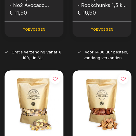
- No2 Avocado
- Rookchunks 1,5 kg
Chips 1700ml
€ 11,90
Steeneik
€ 16,90
TOEVOEGEN
TOEVOEGEN
Gratis verzending vanaf €
Voor 14:00 uur besteld,
100,- in NL!
vandaag verzonden!