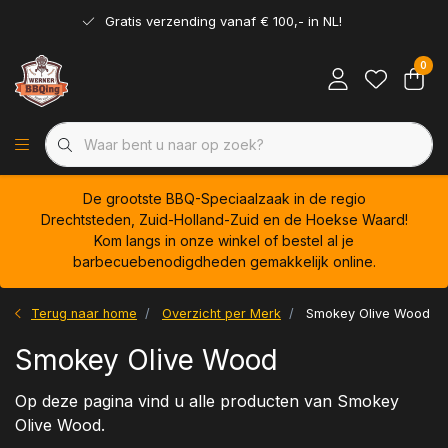
Gratis verzending vanaf € 100,- in NL!
0
De grootste BBQ-Speciaalzaak in de regio
Drechtsteden, Zuid-Holland-Zuid en de Hoekse Waard!
Kom langs in onze winkel of bestel al je
barbecuebenodigdheden gemakkelijk online.
Terug naar home
Overzicht per Merk
Smokey Olive Wood
Smokey Olive Wood
Op deze pagina vind u alle producten van Smokey
Olive Wood.