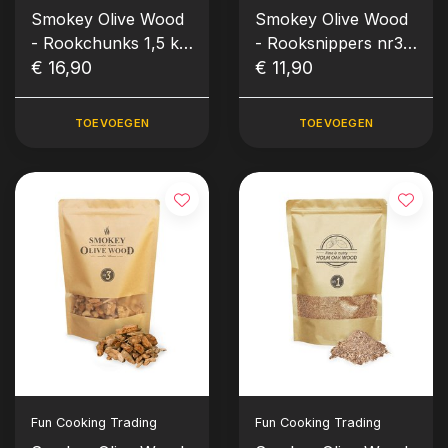
Smokey Olive Wood
Smokey Olive Wood
- Rookchunks 1,5 kg
- Rooksnippers nr3
Olijf
€ 16,90
1700 ml Steeneik
€ 11,90
TOEVOEGEN
TOEVOEGEN
Fun Cooking Trading
Fun Cooking Trading