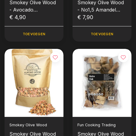
Smokey Olive Wood
Smokey Olive Wood
- Avocado
- No1,5 Amandel
Rooksnippers 500ml
€ 4,90
Rooksnippers (fijn)
€ 7,90
TOEVOEGEN
TOEVOEGEN
Smokey Olive Wood
Fun Cooking Trading
Smokey Olive Wood
Smokey Olive Wood