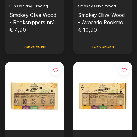
Fun Cooking Trading
Smokey Olive Wood
Smokey Olive Wood
Smokey Olive Wood
- Rooksnippers nr3
- Avocado Rookmot
500 ml Sinaasappel
€ 4,90
Nr1 1500ml
€ 10,90
TOEVOEGEN
TOEVOEGEN