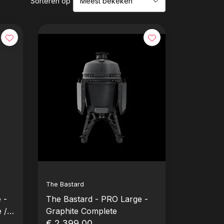
Sorteren op
The Bastard
 -
The Bastard - PRO Large -
 /
Graphite Complete
€ 2.399,00