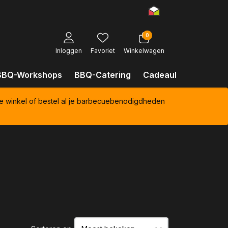
0
Inloggen
Favoriet
Winkelwagen
BBQ-Workshops
BBQ-Catering
Cadeaubonnen
Kl
e winkel of bestel al je barbecuebenodigdheden