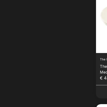
The 
The
Med
€ 4