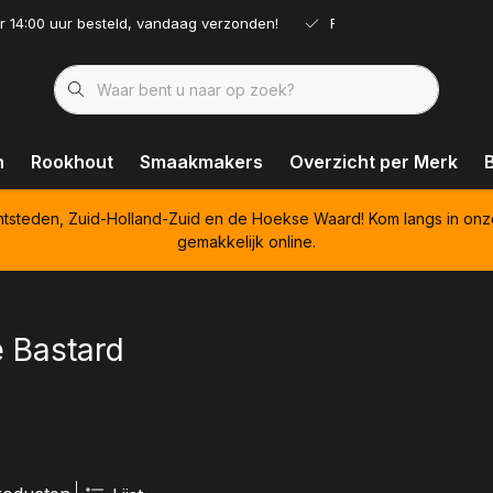
r 14:00 uur besteld, vandaag verzonden!
Ruim assortiment!
n
Rookhout
Smaakmakers
Overzicht per Merk
htsteden, Zuid-Holland-Zuid en de Hoekse Waard! Kom langs in onz
gemakkelijk online.
 Bastard