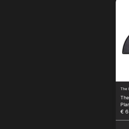
The 
The 
Pla
Gri
€ 6