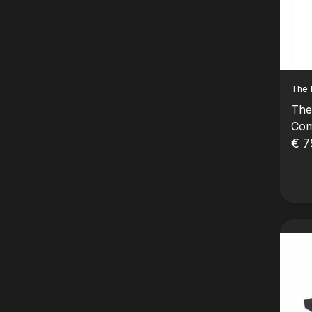
The 
The
Com
€ 7