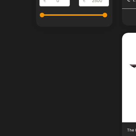
€
€
Cla
The 