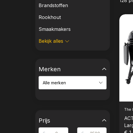
128 p
Brandstoffen
Rookhout
Smaakmakers
Bekijk alles
Merken
The 
ACT
Prijs
Lar
Com
€ 1