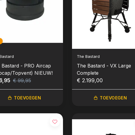
%
Bastard
The Bastard
 Bastard - PRO Aircap
The Bastard - VX Large
pcap/Topvent) NIEUW!
Complete
6,95
€ 2.199,00
€ 99,95
TOEVOEGEN
TOEVOEGEN