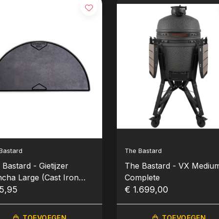
Bastard
The Bastard
Bastard - Gietijzer
The Bastard - VX Mediu
ncha Large (Cast Iron
Complete
ddle Half Moon)
5,95
€ 1.699,00
TOEVOEGEN
TOEVOEGEN