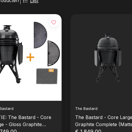
roducten
Lijst
Bastard
The Bastard
IE: The Bastard - Core
The Bastard - Core Large
ge - Gloss Graphite
Graphite Complete (Matte
plete (Glimmend Zwart
.749,00
Mat)
€ 1.849,00