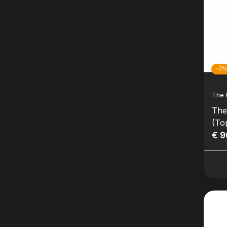
-3
The 
The
(To
€ 9