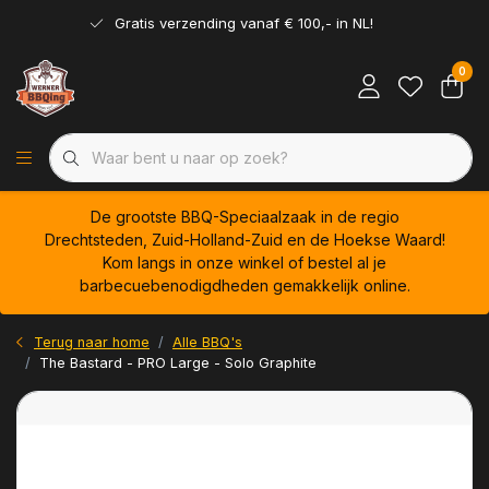
Gratis verzending vanaf € 100,- in NL!
0
De grootste BBQ-Speciaalzaak in de regio
Drechtsteden, Zuid-Holland-Zuid en de Hoekse Waard!
Kom langs in onze winkel of bestel al je
barbecuebenodigdheden gemakkelijk online.
Terug naar home
Alle BBQ's
The Bastard - PRO Large - Solo Graphite