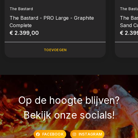
The Bastard
The Bast
The Bastard - PRO Large - Graphite
The Bas
Complete
Sand C
€ 2.399,00
€ 2.39
TOEVOEGEN
Op de hoogte blijven?
Bekijk onze socials!
FACEBOOK
INSTAGRAM