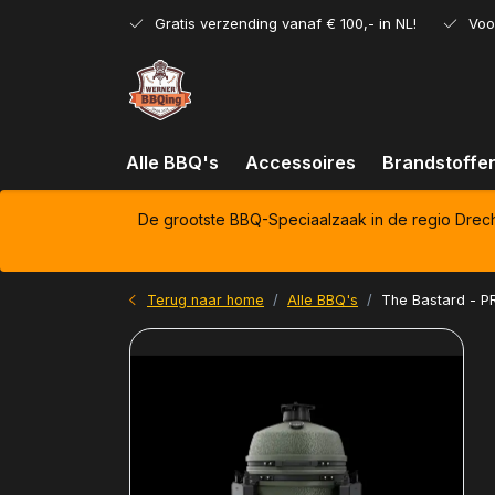
Gratis verzending vanaf € 100,- in NL!
Voo
Alle BBQ's
Accessoires
Brandstoffe
De grootste BBQ-Speciaalzaak in de regio Drec
Terug naar home
Alle BBQ's
The Bastard - P