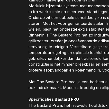
Modulair bijzettafelsysteem met magnetische 
extra werkruimte en meer weerstand tegen s
Onderop zit een dubbele schuifdeur, zo is 
sturen. Met het voor gemonteerde stalen f
wielen, biedt het onderstel extra stabiliteit
Binnenin is The Bastard Pro net zo indrukw
grillrooster, creëer je ongeëvenaarde grills
eenvoudig te reinigen. Verstelbare gietijzere
temperatuurregeling en optimale luchtstroom
gebruiksvriendelijker dan de traditionele k
constructie is het minder breekbaar en een
grotere asopvangbak en kolenmand in, voor 
Met The Bastard Pro haal je een barbecue in
ook indruk maakt. Modern, krachtig en altijd
Specificaties Bastard PRO
The Bastard Pro is het nieuwste hoofdstuk 