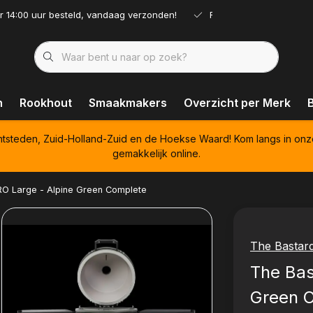
r 14:00 uur besteld, vandaag verzonden!
Ruim assortiment!
n
Rookhout
Smaakmakers
Overzicht per Merk
htsteden, Zuid-Holland-Zuid en de Hoekse Waard! Kom langs in onz
gemakkelijk online.
RO Large - Alpine Green Complete
The Bastar
The Bas
Green 