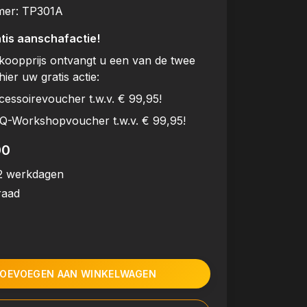
mer:
TP301A
tis aanschafactie!
rkoopprijs ontvangt u een van de twee
hier uw gratis actie:
cessoirevoucher t.w.v. € 99,95!
BQ-Workshopvoucher t.w.v. € 99,95!
00
2 werkdagen
raad
OEVOEGEN AAN WINKELWAGEN