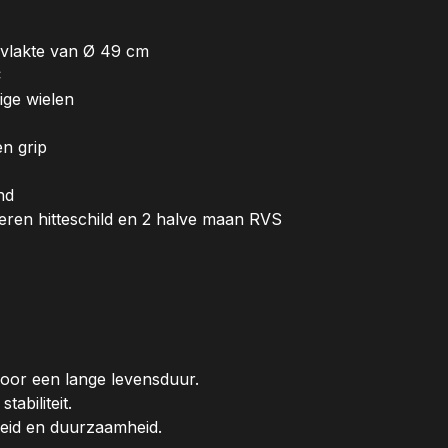
vlakte van Ø 49 cm
C
ige wielen
n grip
nd
jzeren hitteschild en 2 halve maan RVS
oor een lange levensduur.
tabiliteit.
eid en duurzaamheid.