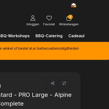
0
Inloggen
Favoriet
Winkelwagen
BBQ-Workshops
BBQ-Catering
Cadeaubonnen
Kl
e winkel of bestel al je barbecuebenodigdheden
d
tard - PRO Large - Alpine
Complete