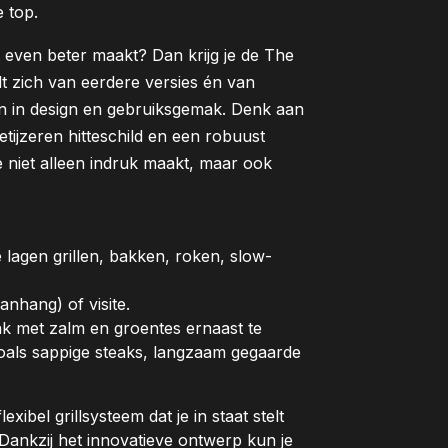
 top.
t even beter maakt? Dan krijg je de The
t zich van eerdere versies én van
n in design en gebruiksgemak. Denk aan
tijzeren hitteschild en een robuust
ie niet alleen indruk maakt, maar ook
lagen grillen, bakken, roken, slow-
nhang) of visite.
k met zalm en groentes ernaast te
zoals sappige steaks, langzaam gegaarde
xibel grillsysteem dat je in staat stelt
Dankzij het innovatieve ontwerp kun je