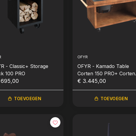
R
OFYR
R - Classic+ Storage
OFYR - Kamado Table
ck 100 PRO
Corten 150 PRO+ Corten
.695,00
Ceramic Dark
€ 3.445,00
TOEVOEGEN
TOEVOEGEN