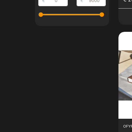
€
€
OFY