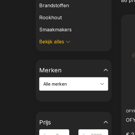
86 pr
Brandstoffen
Rookhout
Smaakmakers
Bekijk alles
Merken
OFY
OFY
Prijs
€ 2