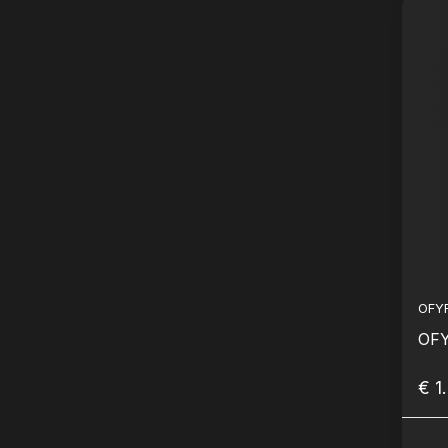
OFY
OFY
€ 1