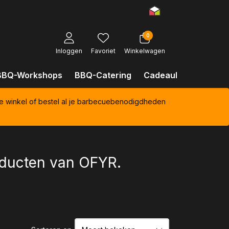
0
Inloggen
Favoriet
Winkelwagen
BBQ-Workshops
BBQ-Catering
Cadeaubonnen
Kl
e winkel of bestel al je barbecuebenodigdheden
roducten van OFYR.