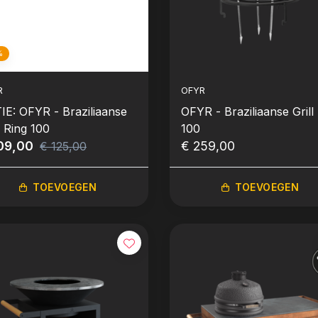
%
R
OFYR
IE: OFYR - Braziliaanse
OFYR - Braziliaanse Grill Set
l Ring 100
100
09,00
€ 259,00
€ 125,00
TOEVOEGEN
TOEVOEGEN