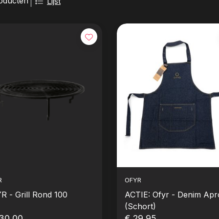
oducten
Lijst
R
OFYR
R - Grill Rond 100
ACTIE: Ofyr - Denim Ap
(Schort)
30,00
€ 29,95