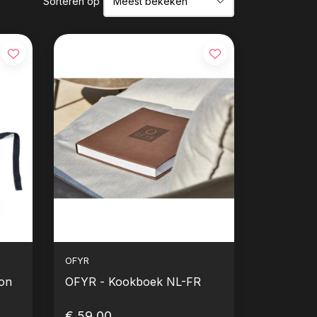
Sorteren op
OFYR
ron
OFYR - Kookboek NL-FR
€ 59,00