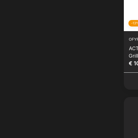
-13
OFY
ACT
Gril
€ 1