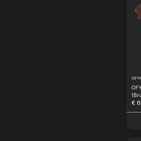
OFY
OFY
(Br
€ 6