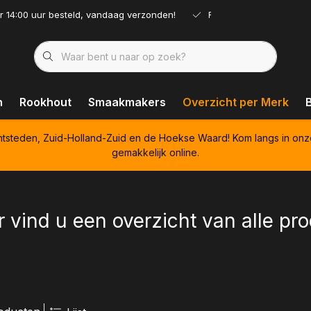
r 14:00 uur besteld, vandaag verzonden!
Ruim assortiment!
n
Rookhout
Smaakmakers
Overzicht per Merk
htsteden, Zuid-Holland-Zuid en de Hoekse Waard! Kom langs in onz
gemakkelijk online.
r vind u een overzicht van alle p