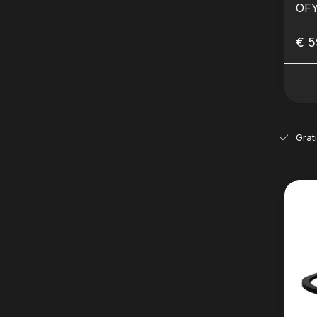
OFY
€ 5
Grat