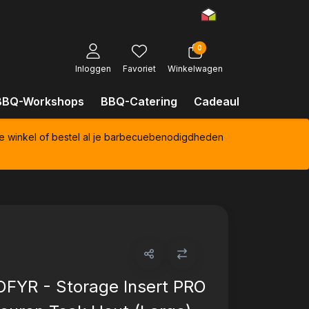
0
Inloggen
Favoriet
Winkelwagen
BBQ-Workshops
BBQ-Catering
Cadeaubonnen
Kl
e winkel of bestel al je barbecuebenodigdheden
OFYR - Storage Insert PRO