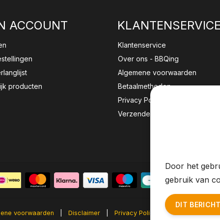
N ACCOUNT
KLANTENSERVIC
en
Klantenservice
estellingen
Over ons - BBQing
rlanglijst
Algemene voorwaarden
ijk producten
Betaalmethoden
Privacy Policy
Verzenden & retourneren
Wij sla
website 
Door het gebru
gebruik van co
DIT BERICH
ene voorwaarden
|
Disclaimer
|
Privacy Policy
|
Sitemap
|
RS