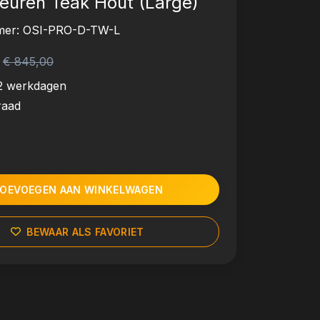
euren Teak Hout (Large)
mer:
OSI-PRO-D-TW-L
€ 845,00
2 werkdagen
raad
OEVOEGEN AAN WINKELWAGEN
BEWAAR ALS FAVORIET