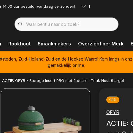
r 14:00 uur besteld, vandaag verzonden!
Ruim assortiment!
n
Rookhout
Smaakmakers
Overzicht per Merk
htsteden, Zuid-Holland-Zuid en de Hoekse Waard! Kom langs in onz
gemakkelijk online.
ACTIE: OFYR - Storage Insert PRO met 2 deuren Teak Hout (Large)
-14%
OFYR
ACTIE: 