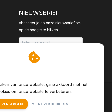
E
NIEUWSBRIEF
Abonneer je op onze nieuwsbrief om
op de hoogte te blijven.
ABONNEER
an cookies op om onze
te verbeteren.
iken van onze website, ga je akkoord met het
okies om onze website te verbeteren.
T VERBERGEN
MEER OVER COOKIES »
S Feed