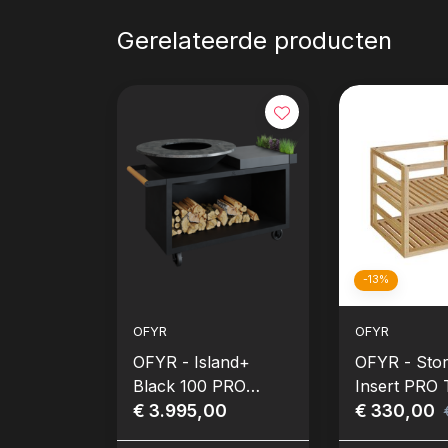
Gerelateerde producten
-13%
OFYR
OFYR
OFYR - Island+
OFYR - Sto
Black 100 PRO
Insert PRO 
Donker Grijs
€ 3.995,00
Hout (Medi
€ 330,00
Keramiek