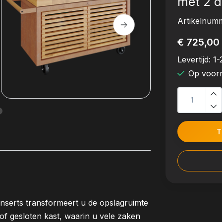
met 2 d
Artikelnum
€ 725,00
Levertijd:
1-
Op voor
T
nserts transformeert u de opslagruimte
of gesloten kast, waarin u vele zaken