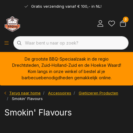
Gratis verzending vanaf € 100,- in NL!
0
De grootste BBQ-Speciaalzaak in de regio
Drechtsteden, Zuid-Holland-Zuid en de Hoekse Waard!
Kom langs in onze winkel of bestel al je
barbecuebenodigdheden gemakkelijk online.
Terug naar home
Accessoires
Gietijzeren Producten
Smokin' Flavours
Smokin' Flavours