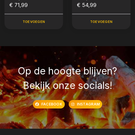
Oven Large (31 cm -
€ 71,99
oven Medium - 25
€ 54,99
4,5L)
cm (3L)
TOEVOEGEN
TOEVOEGEN
Op de hoogte blijven?
Bekijk onze socials!
FACEBOOK
INSTAGRAM