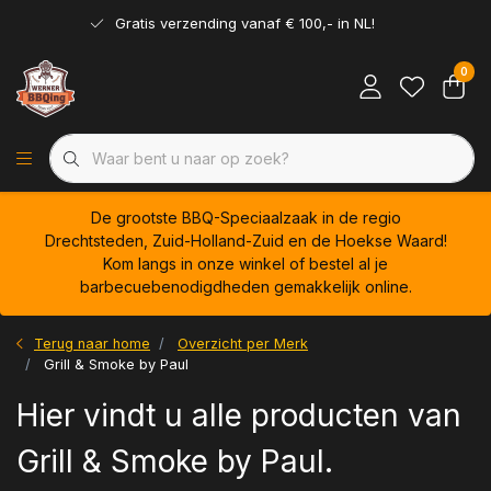
Gratis verzending vanaf € 100,- in NL!
0
De grootste BBQ-Speciaalzaak in de regio
Drechtsteden, Zuid-Holland-Zuid en de Hoekse Waard!
Kom langs in onze winkel of bestel al je
barbecuebenodigdheden gemakkelijk online.
Terug naar home
Overzicht per Merk
Grill & Smoke by Paul
Hier vindt u alle producten van
Grill & Smoke by Paul.