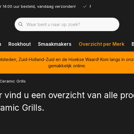
r 14:00 uur besteld, vandaag verzonden!
Ruim assortiment!
n
Rookhout
Smaakmakers
Overzicht per Merk
htsteden, Zuid-Holland-Zuid en de Hoekse Waard! Kom langs in onz
gemakkelijk online.
Ceramic Grills
r vind u een overzicht van alle p
amic Grills.