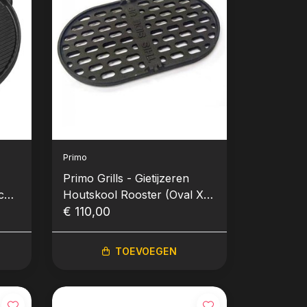
Primo
Primo Grills - Gietijzeren
ncha
Houtskool Rooster (Oval XL
400)
€ 110,00
TOEVOEGEN