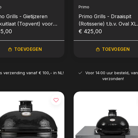
o
Primo
o Grills - Gietijzeren
Primo Grills - Draaispit
kuitlaat (Topvent) voor
(Rotisserie) t.b.v. Oval XL
l XL & Oval L (New)
15,00
400
€ 425,00
TOEVOEGEN
TOEVOEGEN
is verzending vanaf € 100,- in NL!
Voor 14:00 uur besteld, va
verzonden!