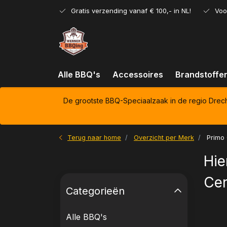
Gratis verzending vanaf € 100,- in NL!
Voo
Alle BBQ's
Accessoires
Brandstoffe
De grootste BBQ-Speciaalzaak in de regio Drec
Terug naar home
Overzicht per Merk
Primo 
Hie
Cer
Categorieën
Alle BBQ's