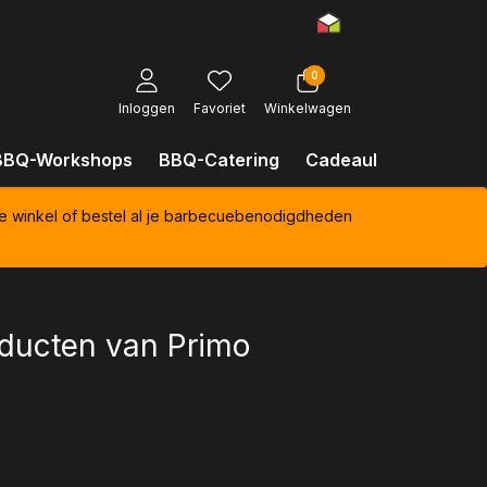
0
Inloggen
Favoriet
Winkelwagen
BBQ-Workshops
BBQ-Catering
Cadeaubonnen
Kl
e winkel of bestel al je barbecuebenodigdheden
roducten van Primo