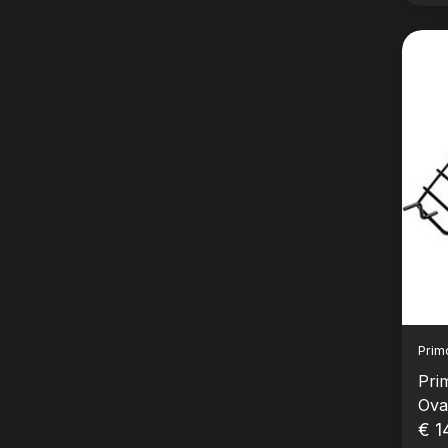
Prim
Pri
Oval
€ 1