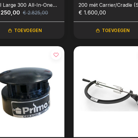
l Large 300 All-In-One
200 mét Carrier/Cradle (S
lusief onderstel en
.250,00
€ 1.600,00
€ 2.825,00
laden)
TOEVOEGEN
TOEVOEGEN