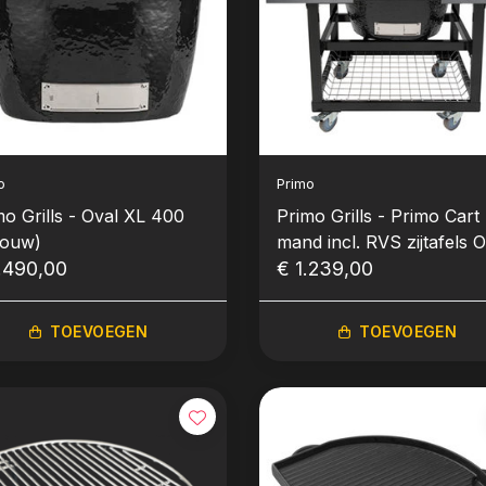
o
Primo
mo Grills - Oval XL 400
Primo Grills - Primo Cart
bouw)
mand incl. RVS zijtafels O
.490,00
LG & XL
€ 1.239,00
TOEVOEGEN
TOEVOEGEN