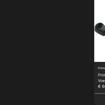
Prim
Pri
Voe
€ 6