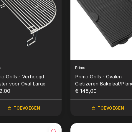
o
Primo
mo Grills - Verhoogd
Primo Grills - Ovalen
ster voor Oval Large
Gietijzeren Bakplaat/Pla
2,00
(Oval XL 400)
€ 148,00
TOEVOEGEN
TOEVOEGEN