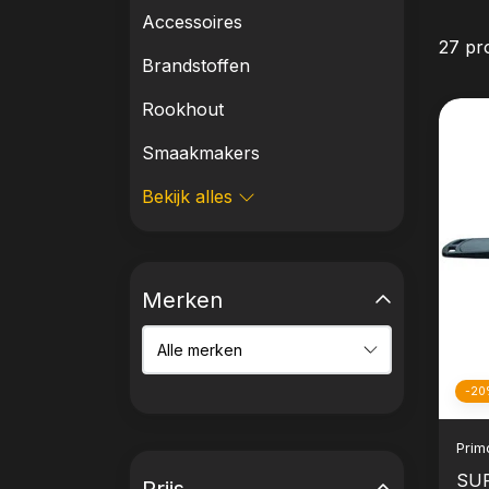
Accessoires
27 pr
Brandstoffen
Rookhout
Smaakmakers
Bekijk alles
Merken
-20
Prim
SUP