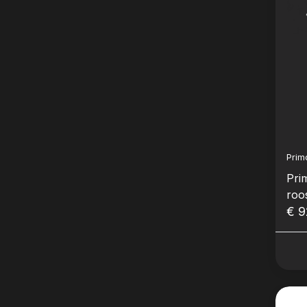
Prim
Pri
roo
€ 9