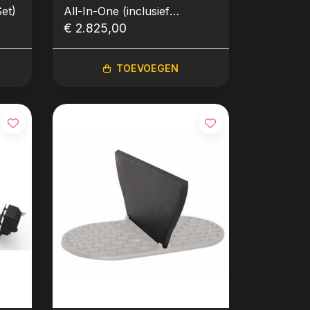
et)
All-In-One (inclusief
onderstel en zijbladen)
€ 2.825,00
TOEVOEGEN