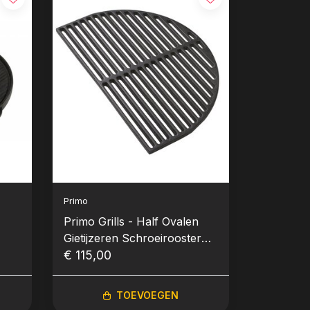
Primo
Primo Grills - Half Ovalen
Gietijzeren Schroeirooster
k
(Oval Large 300)
€ 115,00
TOEVOEGEN