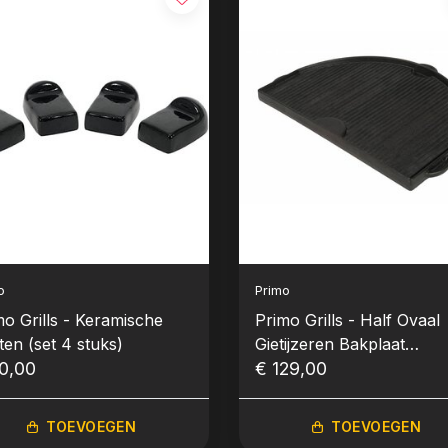
o
Primo
mo Grills - Keramische
Primo Grills - Half Ovaal
ten (set 4 stuks)
Gietijzeren Bakplaat
0,00
(Plancha) geribbeld & vla
€ 129,00
(Oval Large)
TOEVOEGEN
TOEVOEGEN