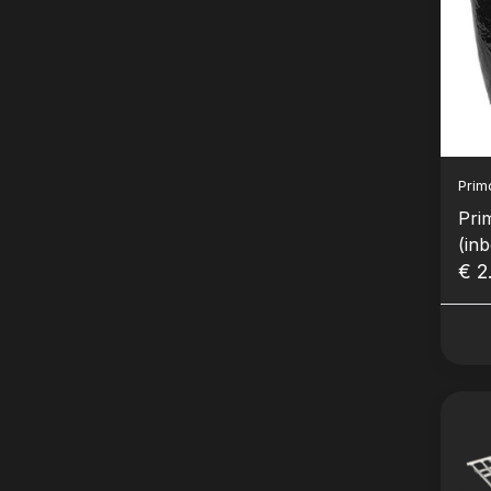
Prim
Pri
(in
€ 2