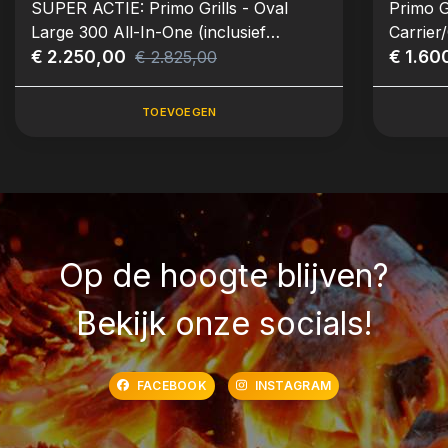
SUPER ACTIE: Primo Grills - Oval
Primo G
Large 300 All-In-One (inclusief
Carrier
onderstel en zijbladen)
€ 2.250,00
€ 1.60
€ 2.825,00
TOEVOEGEN
Op de hoogte blijven?
Bekijk onze socials!
FACEBOOK
INSTAGRAM