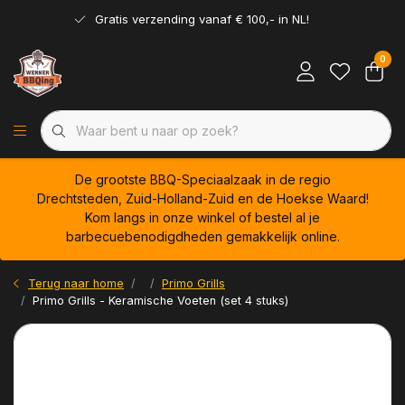
Gratis verzending vanaf € 100,- in NL!
0
De grootste BBQ-Speciaalzaak in de regio
Drechtsteden, Zuid-Holland-Zuid en de Hoekse Waard!
Kom langs in onze winkel of bestel al je
barbecuebenodigdheden gemakkelijk online.
Terug naar home
Primo Grills
Primo Grills - Keramische Voeten (set 4 stuks)