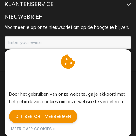
KLANTENSERVICE
NIEUWSBRIEF
Abonneer je op onze nieuwsbrief om op de hoogte te blijven.
ABONNEER
Wij slaan cookies op om
onze website te verbeteren.
Door het gebruiken van onze website, ga je akkoord met
het gebruik van cookies om onze website te verbeteren.
Algemene voorwaarden
|
Disclaimer
|
Privacy Policy
|
DIT BERICHT VERBERGEN
Sitemap
|
RSS Feed
MEER OVER COOKIES »
© Copyright 2026 - BBQing | Realisatie
InStijl Media