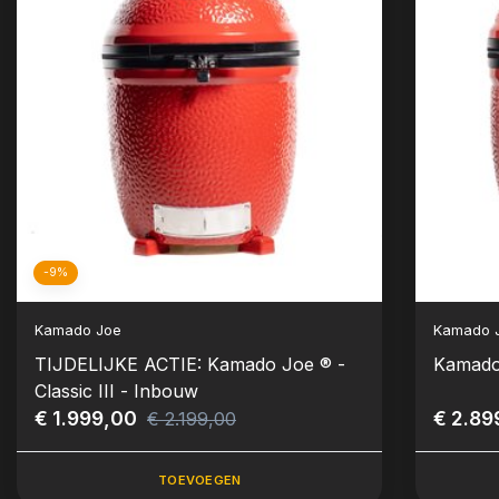
-9%
Kamado Joe
Kamado 
TIJDELIJKE ACTIE: Kamado Joe ® -
Kamado 
Classic III - Inbouw
€ 1.999,00
€ 2.89
€ 2.199,00
TOEVOEGEN