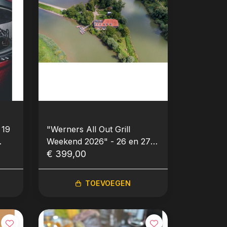
 19
"Werners All Out Grill
Weekend 2026" - 26 en 27
september 2026 - BBQ-
€ 399,00
Workshop-Weekend
TOEVOEGEN