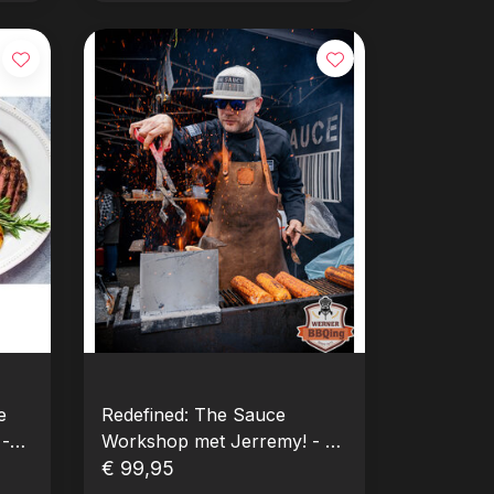
e
Redefined: The Sauce
Workshop met Jerremy! - 8
november 2026 - BBQ-
€ 99,95