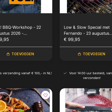
! BBQ-Workshop - 22
Low & Slow Special met
ustus 2026 -
Fernando - 23 augustus
rgondisch BBQ'en met
9,95
2026 - BBQ Workshop
€ 99,95
an Twist (met Michiel
p)
TOEVOEGEN
TOEVOEGEN
is verzending vanaf € 100,- in NL!
Voor 14:00 uur besteld, va
verzonden!