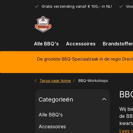
Gratis verzending vanaf € 100,- in NL!
Voo
Alle BBQ's
Accessoires
Brandstoffe
De grootste BBQ-Speciaalzaak in de regio Drec
Terug naar home
BBQ-Workshops
BB
Categorieën
Wij bi
Alle BBQ's
de BB
kwarta
Accessoires
Lees 