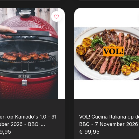
en op Kamado's 1.0 - 31
VOL! Cucina Italiana op d
ober 2026 - BBQ-
BBQ - 7 November 2026 -
kshop
9,95
BBQ-Workshop
€ 99,95