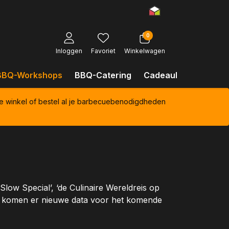
0
Inloggen
Favoriet
Winkelwagen
BBQ-Workshops
BBQ-Catering
Cadeaubonnen
Kl
e winkel of bestel al je barbecuebenodigdheden
Slow Special’, ‘de Culinaire Wereldreis op
 komen er nieuwe data voor het komende