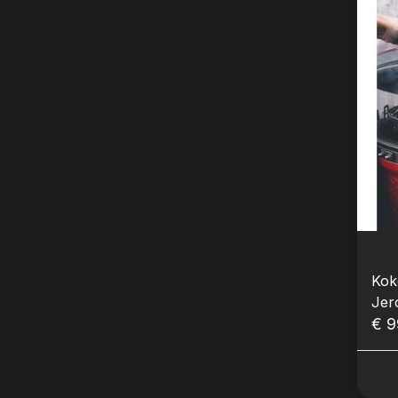
Kok
Jer
okt
€ 9
Wor