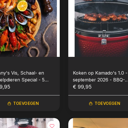
ny's Vis, Schaal- en
Koken op Kamado's 1.0 -
elpdieren Special - 5
september 2026 - BBQ-
tember 2026 - BBQ-
9,95
Workshop
€ 99,95
kshop
TOEVOEGEN
TOEVOEGEN