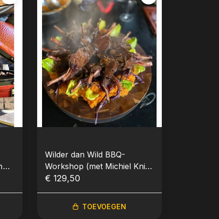
Wilder dan Wild BBQ-
n
Workshop (met Michiel Knip)
- BBQ-Workshop - 17
€ 129,50
oktober 2026
TOEVOEGEN