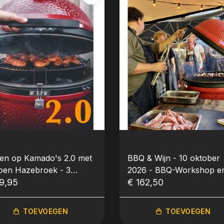
en op Kamado's 2.0 met
BBQ & Wijn - 10 oktober
oen Hazebroek - 3
2026 - BBQ-Workshop e
ober 2026 - BBQ-
9,95
Wijnproeverij (Mark en
€ 162,50
kshop
Antoin Peeters)
TOEVOEGEN
TOEVOEGEN