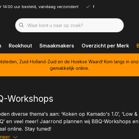
r 14:00 uur besteld, vandaag verzonden!
Ruim assortiment!
n
Rookhout
Smaakmakers
Overzicht per Merk
htsteden, Zuid-Holland-Zuid en de Hoekse Waard! Kom langs in onz
gemakkelijk online.
Q-Workshops
eden diverse thema's aan: ‘Koken op Kamado's 1.0’, ‘Low & 
Q’ en veel meer! Jaarrond plannen wij BBQ-Workshops en
al online. Stay tuned!
meer