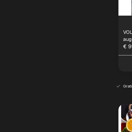
VOL
aug
Bou
€ 9
Asi
Kni
Grat