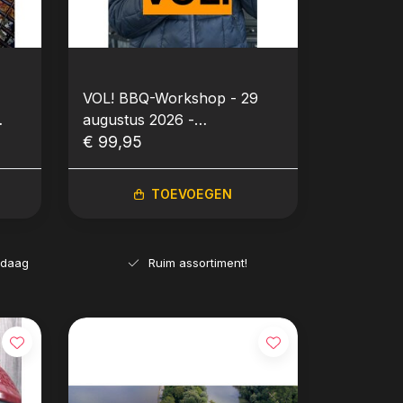
VOL! BBQ-Workshop - 29
augustus 2026 -
Bourgondisch BBQ'en met
€ 99,95
Asian Twist (met Michiel
Knip)
TOEVOEGEN
ndaag
Ruim assortiment!