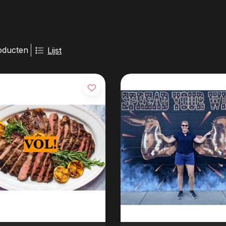
oducten
Lijst