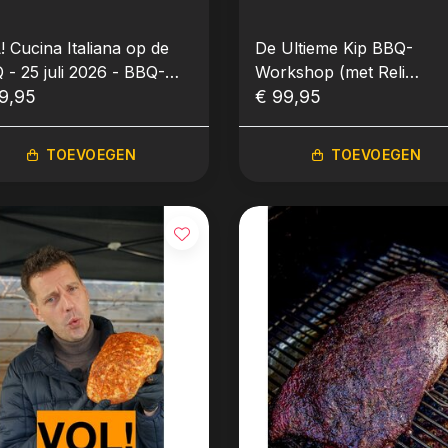
! Cucina Italiana op de
De Ultieme Kip BBQ-
- BBQ-
Workshop (met Reli
kshop
9,95
Vroegop) - 26 juli 2026 -
€ 99,95
BBQ-Workshop
TOEVOEGEN
TOEVOEGEN