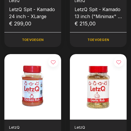
LetzQ
LetzQ
LetzQ Spit - Kamado
LetzQ Spit - Kamado
24 inch - XLarge
13 inch ("Minimax" -
€ 299,00
Small)
€ 215,00
TOEVOEGEN
TOEVOEGEN
LetzQ
LetzQ