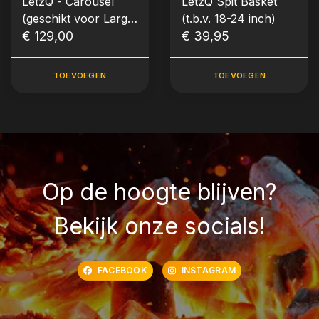
LetzQ - Carousel
LetzQ Spit Basket
(geschikt voor Large
(t.b.v. 18-24 inch)
en XLarge)
€ 129,00
€ 39,95
TOEVOEGEN
TOEVOEGEN
Op de hoogte blijven?
Bekijk onze socials!
FACEBOOK
INSTAGRAM