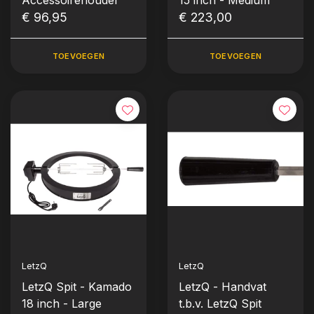
Accessoirehouder
15 inch - Medium
€ 96,95
€ 223,00
TOEVOEGEN
TOEVOEGEN
LetzQ
LetzQ
LetzQ Spit - Kamado
LetzQ - Handvat
18 inch - Large
t.b.v. LetzQ Spit