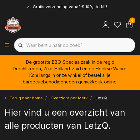
Gratis verzending vanaf € 100,- in NL!
0
De grootste BBQ-Speciaalzaak in de regio
Drechtsteden, Zuid-Holland-Zuid en de Hoekse Waard!
Kom langs in onze winkel of bestel al je
barbecuebenodigdheden gemakkelijk online.
Terug naar home
Overzicht per Merk
LetzQ
Hier vind u een overzicht van
alle producten van LetzQ.