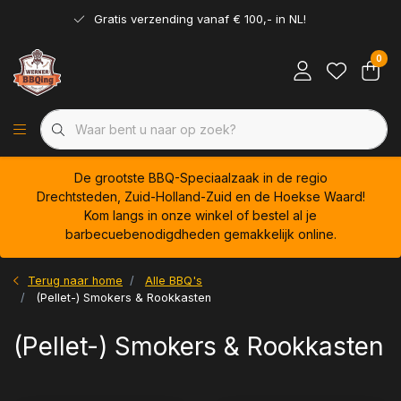
Gratis verzending vanaf € 100,- in NL!
0
De grootste BBQ-Speciaalzaak in de regio
Drechtsteden, Zuid-Holland-Zuid en de Hoekse Waard!
Kom langs in onze winkel of bestel al je
barbecuebenodigdheden gemakkelijk online.
Terug naar home
Alle BBQ's
(Pellet-) Smokers & Rookkasten
(Pellet-) Smokers & Rookkasten