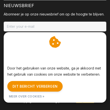
NIEUWSBRIEF
Abonneer je op onze nieuwsbrief om op de hoogte te blijven.
ABONNEER
Wij slaan cookies op om
onze website te verbeteren.
Door het gebruiken van onze website, ga je akkoord met
het gebruik van cookies om onze website te verbeteren.
Algemene voorwaarden
|
Disclaimer
|
Privacy Policy
|
DIT BERICHT VERBERGEN
Sitemap
|
RSS Feed
MEER OVER COOKIES »
© Copyright 2026 - BBQing | Realisatie
InStijl Media