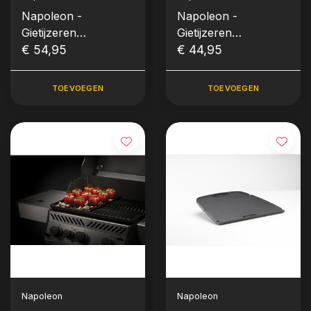
Napoleon -
Napoleon -
Gietijzeren
Gietijzeren
houtskoolinzetbak
€ 54,95
zijbranderrooster
€ 44,95
met rookbox
voor SIZZLE ZONE™,
klein
TOEVOEGEN
TOEVOEGEN
Napoleon
Napoleon