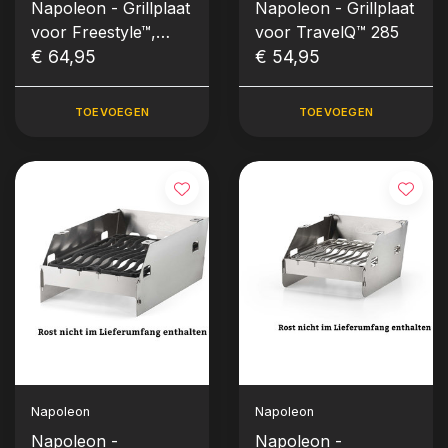
Napoleon - Grillplaat
Napoleon - Grillplaat
voor Freestyle™,
voor TravelQ™ 285
Rogue® en
€ 64,95
€ 54,95
300/500/700-serie
TOEVOEGEN
TOEVOEGEN
Napoleon
Napoleon
Napoleon -
Napoleon -