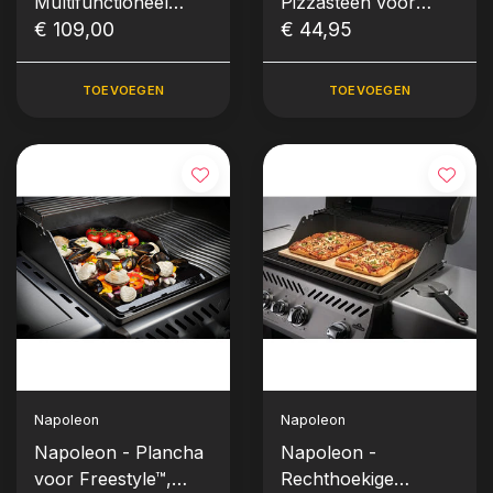
Multifunctioneel
Pizzasteen voor
warmhoudrooster
€ 109,00
TravelQ™ 285
€ 44,95
voor Prestige®
(PRO) 500 &
TOEVOEGEN
TOEVOEGEN
Prestige® PRO 825
Napoleon
Napoleon
Napoleon - Plancha
Napoleon -
voor Freestyle™,
Rechthoekige