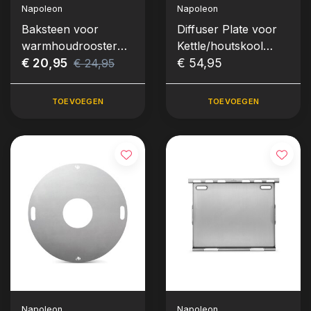
Napoleon
Napoleon
Baksteen voor
Diffuser Plate voor
warmhoudrooster
Kettle/houtskool
(vanaf Rogue 425)
€ 20,95
barbecue ø57 cm
€ 54,95
€ 24,95
TOEVOEGEN
TOEVOEGEN
Napoleon
Napoleon