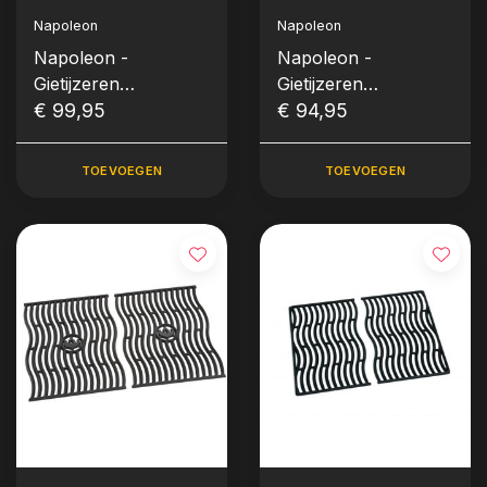
Napoleon
Napoleon
Napoleon -
Napoleon -
Gietijzeren
Gietijzeren
grillrooster voor Ø
€ 99,95
grillroosters voor
€ 94,95
57cm houtskool
Freestyle™ / Rogue®
kettles
425 (per set)
TOEVOEGEN
TOEVOEGEN