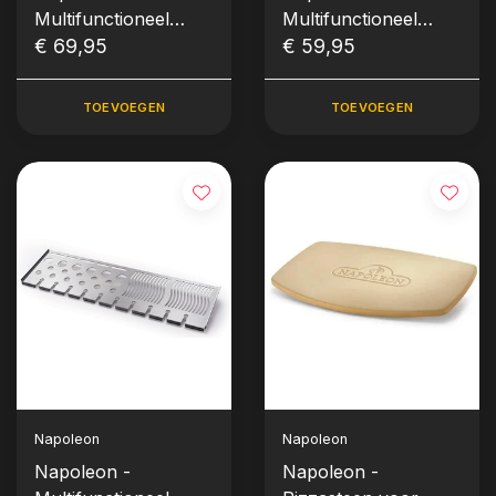
Multifunctioneel
Multifunctioneel
SIZZLE ZONE™ rek
€ 69,95
SIZZLE ZONE™ rek
€ 59,95
groot
klein
TOEVOEGEN
TOEVOEGEN
Napoleon
Napoleon
Napoleon -
Napoleon -