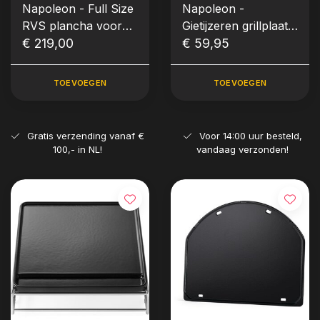
Napoleon - Full Size
Napoleon -
RVS plancha voor
Gietijzeren grillplaat
Rogue® 525/625,
€ 219,00
voor de SIZZLE
€ 59,95
Prestige® &
ZONE™ groot
Prestige® PRO
TOEVOEGEN
TOEVOEGEN
Gratis verzending vanaf €
Voor 14:00 uur besteld,
100,- in NL!
vandaag verzonden!