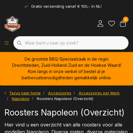
Gratis verzending vanaf € 100,- in NL!
0
De grootste BBQ-Speciaalzaak in de regio
Drechtsteden, Zuid-Holland-Zuid en de Hoekse Waard!
Kom langs in onze winkel of bestel al je
barbecuebenodigdheden gemakkelijk online.
Terug naar home
Accessoires
Accessoires per Merk
Napoleon
Roosters Napoleon (Overzicht)
Roosters Napoleon (Overzicht)
Hier vind u een overzicht van alle roosters voor alle
modellen Napoleon. Diverse maten, diverse materialen