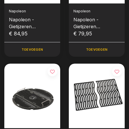
Napoleon
Napoleon
Napoleon -
Napoleon -
Gietijzeren
Gietijzeren
grillrooster voor
€ 84,95
grillrooster voor Ø
€ 79,95
Houtskool kettle Ø
47cm NK18-1
47 cm
houtskool kettles
TOEVOEGEN
TOEVOEGEN