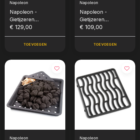
Napoleon
Napoleon
Napoleon -
Napoleon -
Gietijzeren
Gietijzeren
grillroosters voor
€ 129,00
grillroosters voor
€ 109,00
Prestige® / Prestige®
Rogue® 525 (per set)
PRO 500 (per set)
TOEVOEGEN
TOEVOEGEN
Napoleon
Napoleon