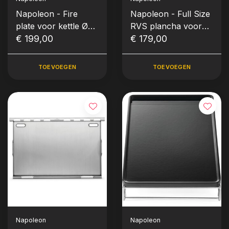
Napoleon - Fire
Napoleon - Full Size
plate voor kettle Ø
RVS plancha voor
47cm & Ø 57cm
€ 199,00
Freestyle™ & Rogue®
€ 179,00
425
TOEVOEGEN
TOEVOEGEN
Napoleon
Napoleon