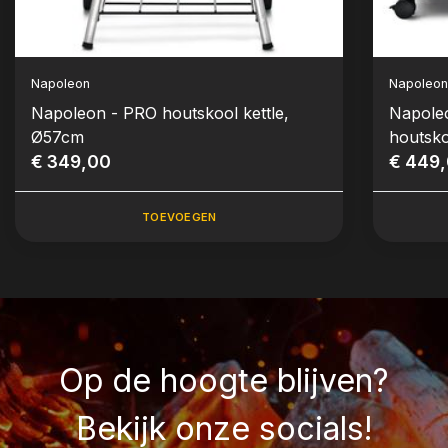
Napoleon
Napoleo
Napoleon - PRO houtskool kettle,
Napole
Ø57cm
houtsk
€ 349,00
€ 449
TOEVOEGEN
Op de hoogte blijven?
Bekijk onze socials!