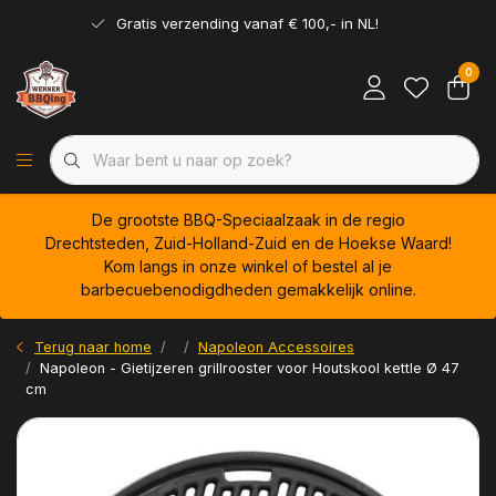
Gratis verzending vanaf € 100,- in NL!
0
De grootste BBQ-Speciaalzaak in de regio
Drechtsteden, Zuid-Holland-Zuid en de Hoekse Waard!
Kom langs in onze winkel of bestel al je
barbecuebenodigdheden gemakkelijk online.
Terug naar home
Napoleon Accessoires
Napoleon - Gietijzeren grillrooster voor Houtskool kettle Ø 47
cm