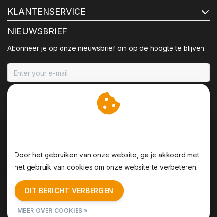
KLANTENSERVICE
NIEUWSBRIEF
Abonneer je op onze nieuwsbrief om op de hoogte te blijven.
ABONNEER
Wij slaan cookies op om
onze website te verbeteren.
Door het gebruiken van onze website, ga je akkoord met
het gebruik van cookies om onze website te verbeteren.
Algemene voorwaarden
|
Disclaimer
|
Privacy Policy
|
DIT BERICHT VERBERGEN
Sitemap
|
RSS Feed
MEER OVER COOKIES »