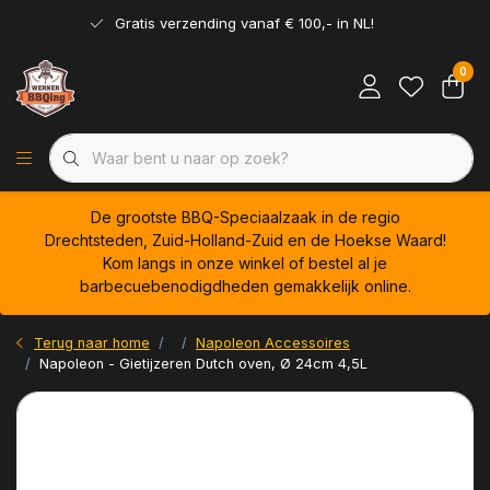
Gratis verzending vanaf € 100,- in NL!
0
De grootste BBQ-Speciaalzaak in de regio
Drechtsteden, Zuid-Holland-Zuid en de Hoekse Waard!
Kom langs in onze winkel of bestel al je
barbecuebenodigdheden gemakkelijk online.
Terug naar home
Napoleon Accessoires
Napoleon - Gietijzeren Dutch oven, Ø 24cm 4,5L