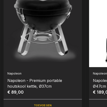
Napoleon
Napoleo
Napoleon - Premium portable
Napoleo
houtskool kettle, Ø37cm
Ø47cm
€ 89,00
€ 189,
TOEVOEGEN