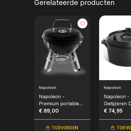
Gerelateerde producten
Napoleon
Napoleon
Napoleon -
Napoleon -
Premium portable
Gietijzeren 
houtskool kettle,
€ 89,00
oven, Ø 24
€ 74,95
Ø37cm
TOEVOEGEN
TOEV