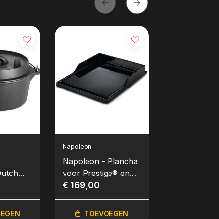
Napoleon
Napoleon
Napoleon - Plancha
Napoleon -
Dutch
voor Prestige® en
Afdekhoes v
cm 4,5L
Prestige® PRO
€ 169,00
houtskool ke
€ 39,95
Ø47cm
OEGEN
TOEVOEGEN
TOEVO