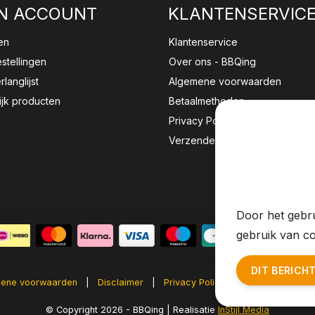
N ACCOUNT
KLANTENSERVIC
en
Klantenservice
estellingen
Over ons - BBQing
rlanglijst
Algemene voorwaarden
ijk producten
Betaalmethoden
Privacy Policy
Verzenden & retourneren
Wij sla
website 
Door het gebru
gebruik van co
DIT BERICH
ene voorwaarden
|
Disclaimer
|
Privacy Policy
|
Sitemap
|
RS
© Copyright 2026 - BBQing | Realisatie
InStijl Media