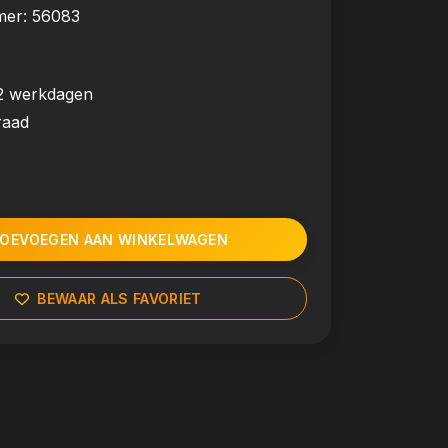
mer:
56083
2 werkdagen
raad
OEVOEGEN AAN WINKELWAGEN
BEWAAR ALS FAVORIET