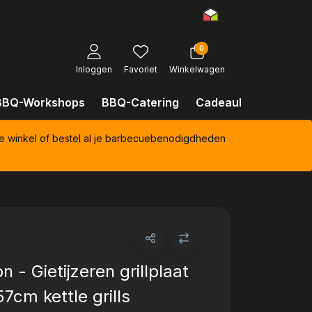
0
Inloggen
Favoriet
Winkelwagen
BBQ-Workshops
BBQ-Catering
Cadeaubonnen
Kl
e winkel of bestel al je barbecuebenodigdheden
 - Gietijzeren grillplaat
7cm kettle grills