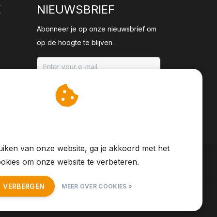
E
NIEUWSBRIEF
Abonneer je op onze nieuwsbrief om
op de hoogte te blijven.
ABONNEER
an cookies op om onze
te verbeteren.
iken van onze website, ga je akkoord met het
okies om onze website te verbeteren.
T VERBERGEN
MEER OVER COOKIES »
S Feed