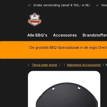
Gratis verzending vanaf € 100,- in NL!
Voo
Alle BBQ's
Accessoires
Brandstoffe
De grootste BBQ-Speciaalzaak in de regio Drec
Terug naar home
Napoleon Accessoires