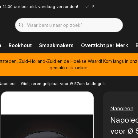
r 14:00 uur besteld, vandaag verzonden!
Ruim assortiment!
n
Rookhout
Smaakmakers
Overzicht per Merk
htsteden, Zuid-Holland-Zuid en de Hoekse Waard! Kom langs in onz
gemakkelijk online.
Napoleon - Gietijzeren grillplaat voor Ø 57cm kettle grills
Napoleon
Napoleon
voor Ø 5