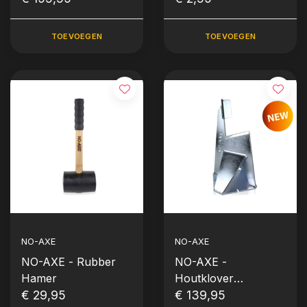
Hamer
TOEVOEGEN
TOEVOEGEN
NO-AXE
NO-AXE
NO-AXE - Rubber
NO-AXE -
Hamer
Houtklover
€ 29,95
gegalvaniseerd
€ 139,95