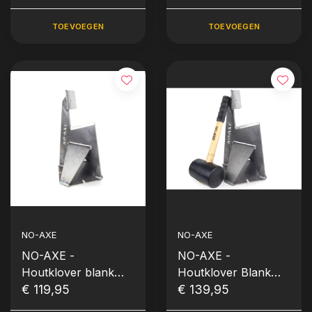
TOEVOEGEN
TOEVOEGEN
NO-AXE
NO-AXE
NO-AXE -
NO-AXE -
Houtklover blank
Houtklover Blank
staal
€ 119,95
Staal (met Hamer)
€ 139,95