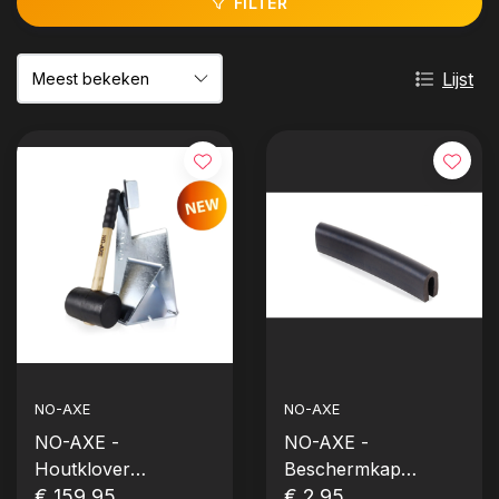
FILTER
Lijst
NO-AXE
NO-AXE
NO-AXE -
NO-AXE -
Houtklover
Beschermkap
gegalvaniseerd met
€ 159,95
Rubber
€ 2,95