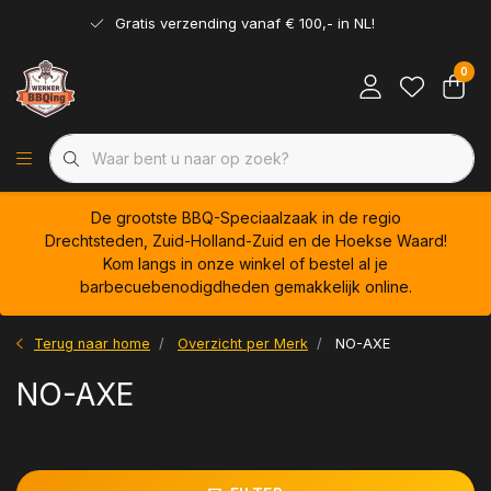
Gratis verzending vanaf € 100,- in NL!
0
De grootste BBQ-Speciaalzaak in de regio
Drechtsteden, Zuid-Holland-Zuid en de Hoekse Waard!
Kom langs in onze winkel of bestel al je
barbecuebenodigdheden gemakkelijk online.
Terug naar home
Overzicht per Merk
NO-AXE
NO-AXE