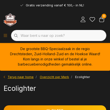
Gratis verzending vanaf € 100,- in NL!
0
De grootste BBQ-Speciaalzaak in de regio
Drechtsteden, Zuid-Holland-Zuid en de Hoekse Waard!
Kom langs in onze winkel of bestel al je
barbecuebenodigdheden gemakkelijk online.
Terug naar home
Overzicht per Merk
Ecolighter
Ecolighter