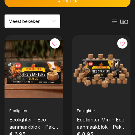
FILTER
Lijst
Ecolighter
Ecolighter
Ecolighter - Eco
Ecolighter Mini - Eco
aanmaakblok - Pak
aanmaakblok - Pak
10 stuks (groot)
€ 6,95
32 stuks (mini)
€ 8,95