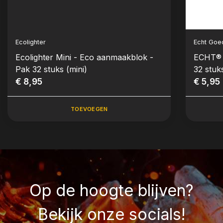
Ecolighter
Echt Goe
Ecolighter Mini - Eco aanmaakblok -
ECHT® 
Pak 32 stuks (mini)
32 stuk
€ 8,95
€ 5,95
TOEVOEGEN
Op de hoogte blijven?
Bekijk onze socials!