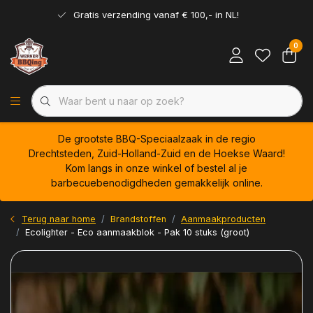
Gratis verzending vanaf € 100,- in NL!
0
De grootste BBQ-Speciaalzaak in de regio
Drechtsteden, Zuid-Holland-Zuid en de Hoekse Waard!
Kom langs in onze winkel of bestel al je
barbecuebenodigdheden gemakkelijk online.
Terug naar home
Brandstoffen
Aanmaakproducten
Ecolighter - Eco aanmaakblok - Pak 10 stuks (groot)