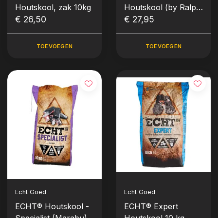
Houtskool, zak 10kg
Houtskool (by Ralph
€ 26,50
de Kok, 10kg)
€ 27,95
TOEVOEGEN
TOEVOEGEN
Echt Goed
Echt Goed
ECHT® Houtskool -
ECHT® Expert