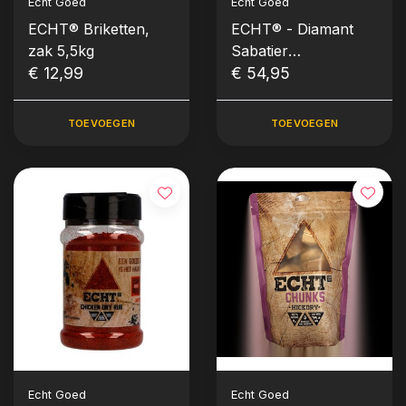
Echt Goed
Echt Goed
ECHT® Briketten,
ECHT® - Diamant
zak 5,5kg
Sabatier
€ 12,99
Steakmessen - Set 4
€ 54,95
stuks
TOEVOEGEN
TOEVOEGEN
Echt Goed
Echt Goed