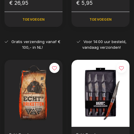
doos 10kg
€ 26,95
stuks
€ 5,95
TOEVOEGEN
TOEVOEGEN
Gratis verzending vanaf €
Voor 14:00 uur besteld,
100,- in NL!
vandaag verzonden!