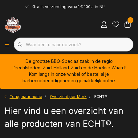
Gratis verzending vanaf € 100,- in NL!
0
De grootste BBQ-Speciaalzaak in de regio
Drechtsteden, Zuid-Holland-Zuid en de Hoekse Waard!
Kom langs in onze winkel of bestel al je
barbecuebenodigdheden gemakkelijk online.
Terug naar home
Overzicht per Merk
ECHT®
Hier vind u een overzicht van
alle producten van ECHT®.