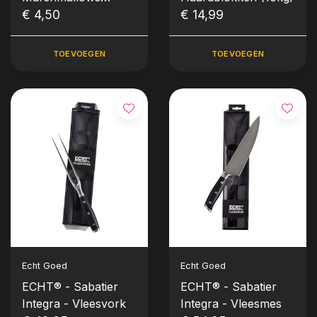
(Oranje)
€ 4,50
€ 14,99
TOEVOEGEN
TOEVOEGEN
Echt Goed
Echt Goed
ECHT® - Sabatier
ECHT® - Sabatier
Integra - Vleesvork
Integra - Vleesmes