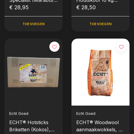
Specialist (Marabu),
Houtskool 10 kg
zak 10kg
€ 28,95
(Steeneik)
€ 28,50
TOEVOEGEN
TOEVOEGEN
Echt Goed
Echt Goed
ECHT® Hotsticks
ECHT® Woodwool
Briketten (Kokos),
aanmaakwokkels, 32