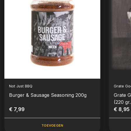
Not Just BBQ
Grate Go
Burger & Sausage Seasoning 200g
Grate 
(220 gr.
€ 7,99
€ 8,95
TOEVOEGEN