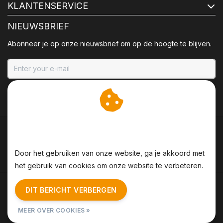
KLANTENSERVICE
NIEUWSBRIEF
Abonneer je op onze nieuwsbrief om op de hoogte te blijven.
ABONNEER
Wij slaan cookies op om
onze website te verbeteren.
Door het gebruiken van onze website, ga je akkoord met
het gebruik van cookies om onze website te verbeteren.
Algemene voorwaarden
|
Disclaimer
|
Privacy Policy
|
DIT BERICHT VERBERGEN
Sitemap
|
RSS Feed
MEER OVER COOKIES »
© Copyright 2026 - BBQing | Realisatie
InStijl Media