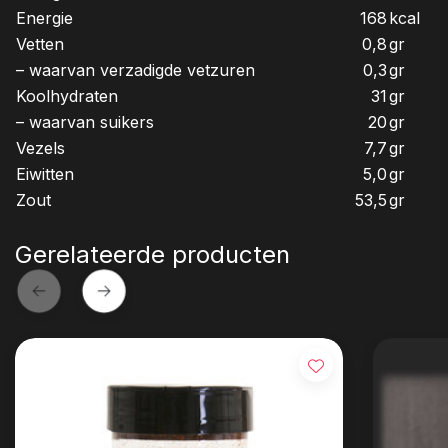
Energie
168
kcal
Vetten
0,8
gr
– waarvan verzadigde vetzuren
0,3
gr
Koolhydraten
31
gr
– waarvan suikers
20
gr
Vezels
7,7
gr
Eiwitten
5,0
gr
Zout
53,5
gr
Gerelateerde producten