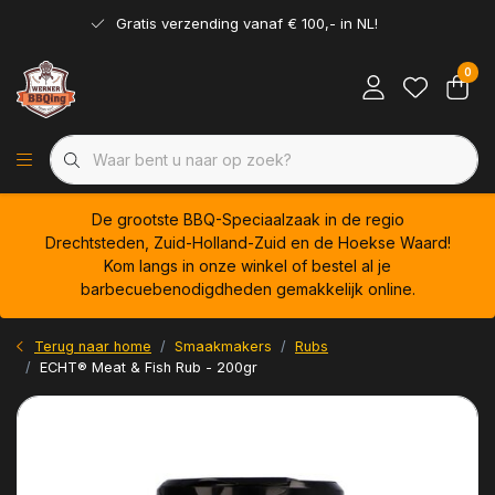
Gratis verzending vanaf € 100,- in NL!
0
De grootste BBQ-Speciaalzaak in de regio
Drechtsteden, Zuid-Holland-Zuid en de Hoekse Waard!
Kom langs in onze winkel of bestel al je
barbecuebenodigdheden gemakkelijk online.
Terug naar home
Smaakmakers
Rubs
ECHT® Meat & Fish Rub - 200gr