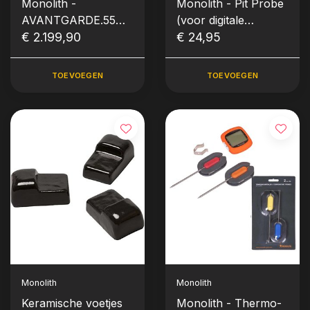
Monolith -
Monolith - Pit Probe
AVANTGARDE.55
(voor digitale
Kamado (Classic /
€ 2.199,90
controllers)
€ 24,95
Large)
TOEVOEGEN
TOEVOEGEN
Monolith
Monolith
Keramische voetjes
Monolith - Thermo-