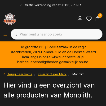
Gratis verzending vanaf € 100,- in NL!
0
De grootste BBQ-Speciaalzaak in de regio
Drechtsteden, Zuid-Holland-Zuid en de Hoekse Waard!
Kom langs in onze winkel of bestel al je
barbecuebenodigdheden gemakkelijk online.
Terug naar home
Overzicht per Merk
Monolith
Hier vind u een overzicht van
alle producten van Monolith.