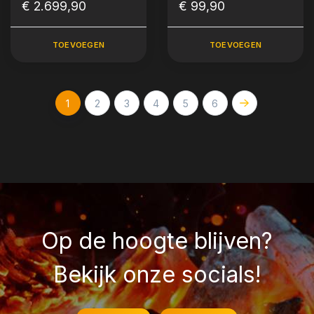
(LeChef / XL) Stand-
€ 2.699,90
Accessoire Houder
€ 99,90
Alone/Inbouw
(Classic)
TOEVOEGEN
TOEVOEGEN
1
2
3
4
5
6
Op de hoogte blijven?
Bekijk onze socials!