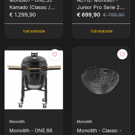
Monolith - ONE.55
ACTIE: Monolith -
Kamado (Classic /
Junior Pro Serie 2.0
Large Model)
€ 1.299,90
- Rood excl.
€ 699,90
€ 799,90
Onderstel
TOEVOEGEN
TOEVOEGEN
Monolith
Monolith
Monolith - ONE.66
Monolith - Classic -