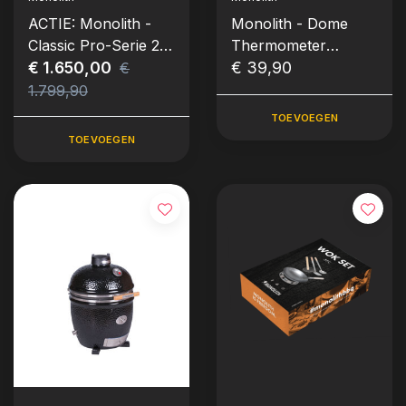
ACTIE: Monolith -
Monolith - Dome
Classic Pro-Serie 2.0
Thermometer
Kamado - Zwart
€ 1.650,00
Analoog (Large
€ 39,90
€
excl. Onderstel &
Classic & Basic /
1.799,90
Zijtafels
LeChef)
TOEVOEGEN
TOEVOEGEN