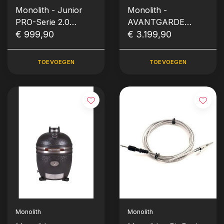
Monolith - Junior
Monolith -
PRO-Serie 2.0
AVANTGARDE
Kamado - Zwart incl.
€ 999,90
LeCHEF (Solo)
€ 3.199,90
Onderstel
TOEVOEGEN
TOEVOEGEN
Monolith
Monolith