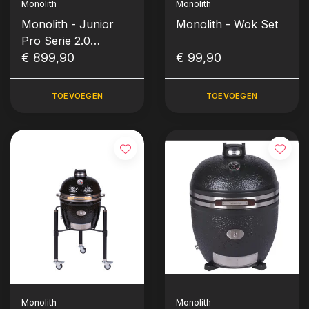
Monolith
Monolith
Monolith - Junior
Monolith - Wok Set
Pro Serie 2.0
Kamado - Zwart
€ 899,90
€ 99,90
excl. Onderstel
TOEVOEGEN
TOEVOEGEN
Monolith
Monolith