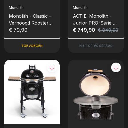
Monolith
Monolith
Monolith - Classic -
ACTIE: Monolith -
Verhoogd Rooster
Junior PRO-Serie
Gedeeld (Set)
€ 79,90
2.0 Kamado - Rood
€ 749,90
€ 849,90
incl. Onderstel
TOEVOEGEN
NIET OP VOORRAAD