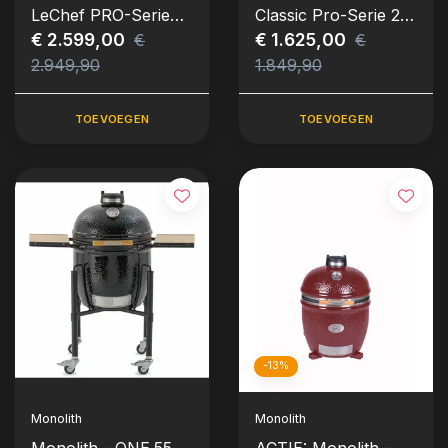
LeChef PRO-Serie
Classic Pro-Serie 2.0
2.0 Kamado - Zwart
€ 2.599,00
Kamado - Rood incl.
€ 1.625,00
€
€
incl. Onderstel &
Onderstel & Zijtafels
2.949,90
1.849,90
Zijtafels (LeChef)
TOEVOEGEN
TOEVOEGEN
-13%
Monolith
Monolith