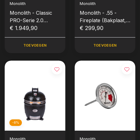
Monolith
Monolith
Monolith - Classic
Monolith - .55 -
PRO-Serie 2.0
Fireplate (Bakplaat,
Kamado - Zwart incl.
€ 1.949,90
Classic)
€ 299,90
Onderstel & Zijtafels
TOEVOEGEN
TOEVOEGEN
-8%
Monolith
Monolith