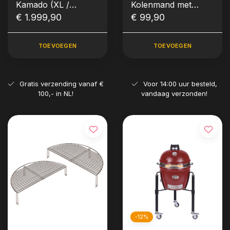
Kamado (XL /
Kolenmand met
LeChef Model)
€ 1.999,90
Verdeler
€ 99,90
TOEVOEGEN
TOEVOEGEN
Gratis verzending vanaf €
Voor 14:00 uur besteld,
100,- in NL!
vandaag verzonden!
-12%