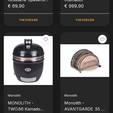
(7 stuks)
€ 69,90
€ 999,90
TOEVOEGEN
TOEVOEGEN
Monolith
Monolith
MONOLITH -
Monolith -
TWO.66 Kamado
AVANTGARDE .55 -