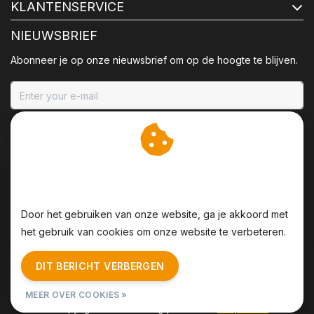
KLANTENSERVICE
NIEUWSBRIEF
Abonneer je op onze nieuwsbrief om op de hoogte te blijven.
ABONNEER
Wij slaan cookies op om
onze website te verbeteren.
Door het gebruiken van onze website, ga je akkoord met
het gebruik van cookies om onze website te verbeteren.
Algemene voorwaarden
|
Disclaimer
|
Privacy Policy
|
DIT BERICHT VERBERGEN
Sitemap
|
RSS Feed
MEER OVER COOKIES »
© Copyright 2026 - BBQing | Realisatie
InStijl Media