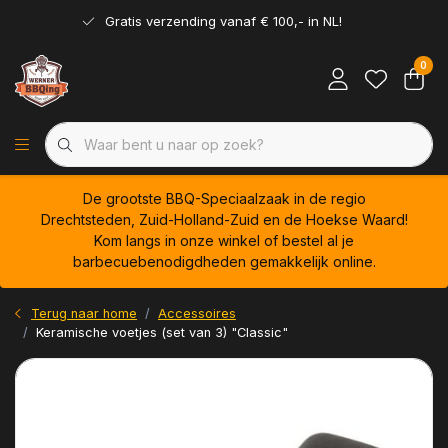
Gratis verzending vanaf € 100,- in NL!
0
De grootste BBQ-Speciaalzaak in de regio
Drechtsteden, Zuid-Holland-Zuid en de Hoekse Waard!
Kom langs in onze winkel of bestel al je
barbecuebenodigdheden gemakkelijk online.
Terug naar home
Accessoires
Keramische voetjes (set van 3) "Classic"