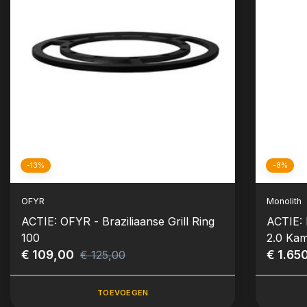
-13%
-8%
OFYR
Monolith
ACTIE: OFYR - Braziliaanse Grill Ring
ACTIE: 
100
2.0 Kam
€ 109,00
Zijtafels
€ 1.65
€ 125,00
TOEVOEGEN