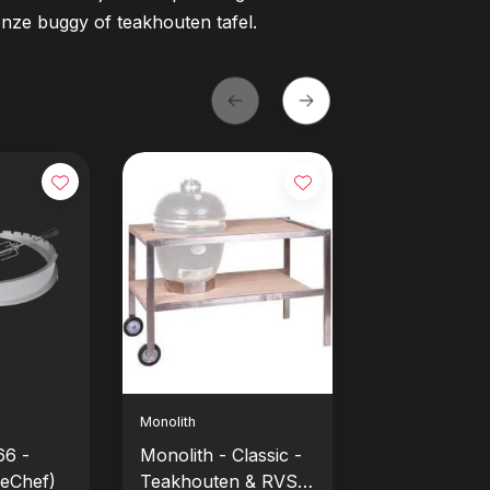
nze buggy of teakhouten tafel.
Monolith
Monolith
66 -
Monolith - Classic -
Monolith - L
LeChef)
Teakhouten & RVS
SGS Gietijze