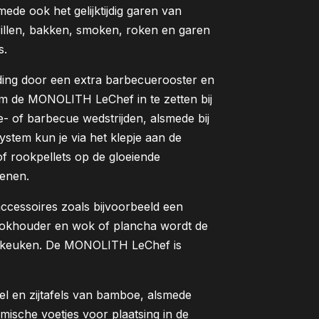
ede ook het gelijktijdig garen van
rillen, bakken, smoken, roken en garen
s.
ding door een extra barbecuerooster en
m de MONOLITH LeChef in te zetten bij
e- of barbecue wedstrijden, alsmede bij
ystem kun je via het klepje aan de
 rookpellets op de gloeiende
penen.
cessoires zoals bijvoorbeeld een
, wokhouder en wok of plancha wordt de
nkeuken. De MONOLITH LeChef is
el en zijtafels van bamboe, alsmede
mische voetjes voor plaatsing in de