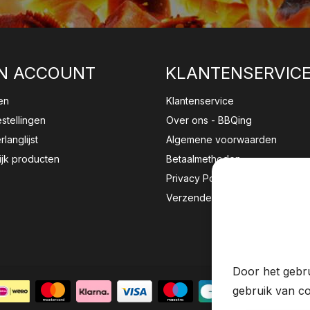
N ACCOUNT
KLANTENSERVIC
en
Klantenservice
estellingen
Over ons - BBQing
rlanglijst
Algemene voorwaarden
ijk producten
Betaalmethoden
Privacy Policy
Verzenden & retourneren
Wij sla
website 
Door het gebru
gebruik van co