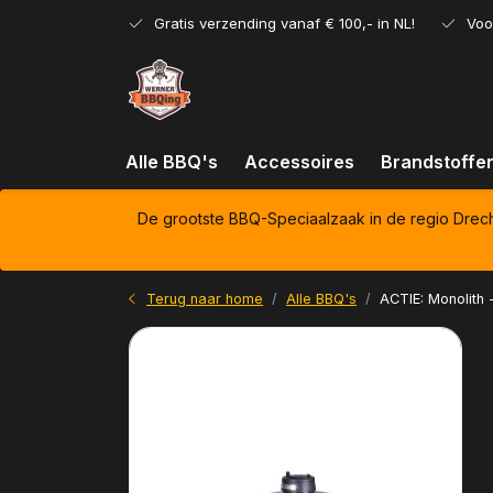
Gratis verzending vanaf € 100,- in NL!
Voo
Alle BBQ's
Accessoires
Brandstoffe
De grootste BBQ-Speciaalzaak in de regio Drec
Terug naar home
Alle BBQ's
ACTIE: Monolith 