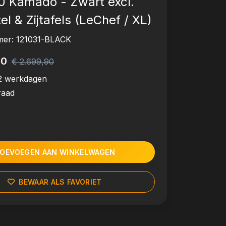
.0 Kamado - Zwart excl.
l & Zijtafels (LeChef / XL)
mer:
121031-BLACK
00
€ 2.699,90
2 werkdagen
raad
OEVOEGEN AAN WINKELWAGEN
BEWAAR ALS FAVORIET