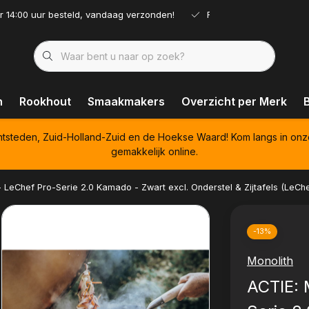
r 14:00 uur besteld, vandaag verzonden!
Ruim assortiment!
n
Rookhout
Smaakmakers
Overzicht per Merk
htsteden, Zuid-Holland-Zuid en de Hoekse Waard! Kom langs in onz
gemakkelijk online.
- LeChef Pro-Serie 2.0 Kamado - Zwart excl. Onderstel & Zijtafels (LeChe
-13%
Monolith
ACTIE: 