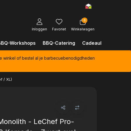
0
Inloggen
Favoriet
Winkelwagen
BBQ-Workshops
BBQ-Catering
Cadeaubonnen
Kl
e winkel of bestel al je barbecuebenodigdheden
f / XL)
Monolith - LeChef Pro-