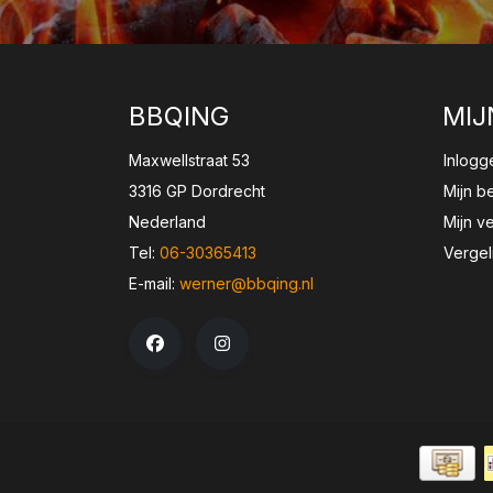
BBQING
MIJ
Maxwellstraat 53
Inlogg
3316 GP Dordrecht
Mijn b
Nederland
Mijn ve
Tel:
06-30365413
Vergel
E-mail:
werner@bbqing.nl