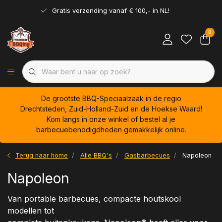
Gratis verzending vanaf € 100,- in NL!
0
De grootste BBQ-Speciaalzaak in de regio
Drechtsteden, Zuid-Holland-Zuid en de Hoekse Waard!
Kom langs in onze winkel of bestel al je
barbecuebenodigdheden gemakkelijk online.
Terug naar home
Alle BBQ's
Gasbarbecues
Napoleon
Napoleon
Van portable barbecues, compacte houtskool
modellen tot