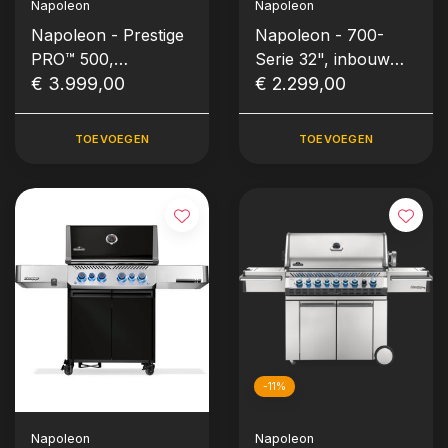
Napoleon
Napoleon
Napoleon - Prestige
Napoleon - 700-
PRO™ 500,
Serie 32", inbouw
Connected, zwart,
€ 3.999,00
Plancha, RVS
€ 2.299,00
incl. draaispit
TOEVOEGEN
TOEVOEGEN
-11%
Napoleon
Napoleon