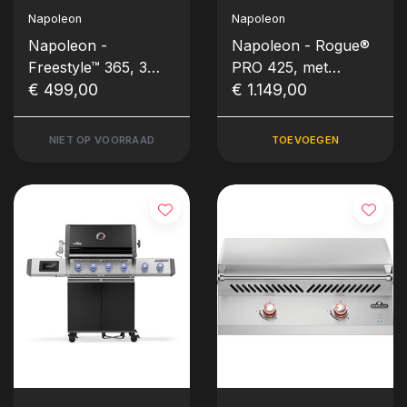
Napoleon
Napoleon
Napoleon -
Napoleon - Rogue®
Freestyle™ 365, 3
PRO 425, met
hoofdbranders met
€ 499,00
SIZZLE ZONE™
€ 1.149,00
deur, zwart
zijbrander, zwart
NIET OP VOORRAAD
TOEVOEGEN