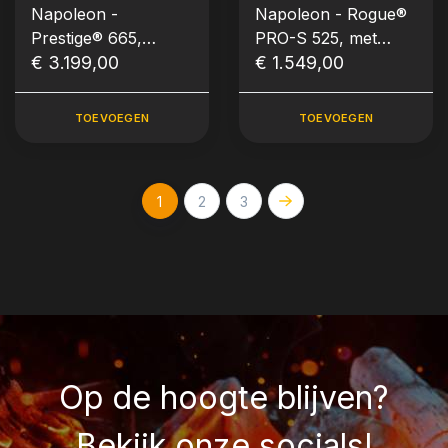
Napoleon -
Napoleon - Rogue®
Prestige® 665,
PRO-S 525, met
Connected RVS
€ 3.199,00
gietijzeren roosters,
€ 1.549,00
zwart
TOEVOEGEN
TOEVOEGEN
1
2
3
Op de hoogte blijven?
Bekijk onze socials!