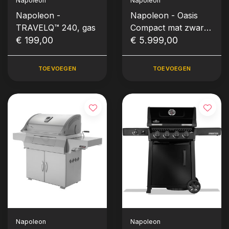
Napoleon
Napoleon
Napoleon -
Napoleon - Oasis
TRAVELQ™ 240, gas
Compact mat zwart
€ 199,00
met BIG32- 1 en
€ 5.999,00
inbouw SIZZLEZONE
TOEVOEGEN
TOEVOEGEN
Napoleon
Napoleon