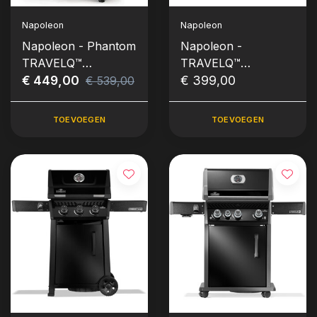
Napoleon
Napoleon
Napoleon - Phantom
Napoleon -
TRAVELQ™
TRAVELQ™
PRO285X, matzwart
€ 449,00
PRO285X, met
€ 399,00
€ 539,00
inklapbare wagen,
gas
TOEVOEGEN
TOEVOEGEN