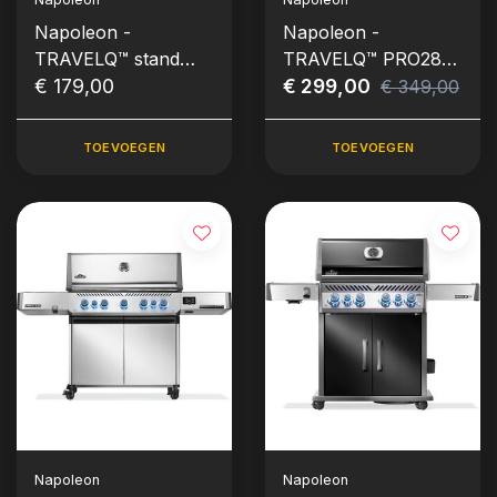
Napoleon -
Napoleon -
TRAVELQ™ stand
TRAVELQ™ PRO285,
voor PRO285 &
€ 179,00
gas
€ 299,00
€ 349,00
PRO285E
TOEVOEGEN
TOEVOEGEN
Napoleon
Napoleon