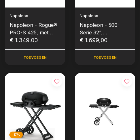
Napoleon
Napoleon
Napoleon - Rogue®
Napoleon - 500-
PRO-S 425, met
Serie 32",
gietijzeren roosters,
€ 1.349,00
inbouwgrill, RVS
€ 1.699,00
zwart, incl. draaispit
TOEVOEGEN
TOEVOEGEN
-17%