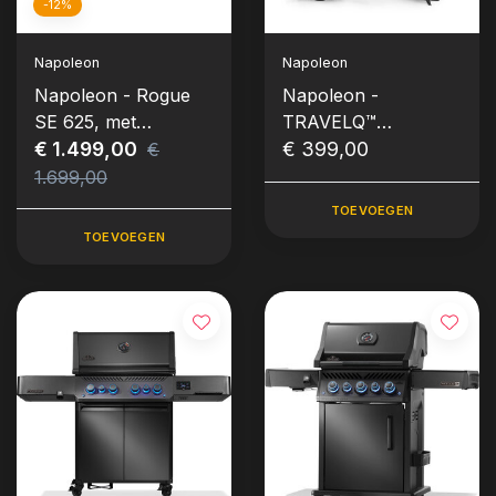
-12%
Napoleon
Napoleon
Napoleon - Rogue
Napoleon -
SE 625, met
TRAVELQ™
gietijzeren roosters,
€ 1.499,00
PRO285X, met
€ 399,00
€
zwart
inklapbare wagen,
1.699,00
elektrisch
TOEVOEGEN
TOEVOEGEN