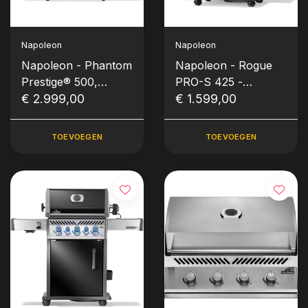
Napoleon
Napoleon
Napoleon - Phantom
Napoleon - Rogue
Prestige® 500,
PRO-S 425 -
Connected, gegoten
€ 2.999,00
Phantom
€ 1.599,00
RVS roosters,
matzwart
TOEVOEGEN
TOEVOEGEN