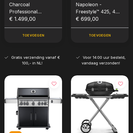
Charcoal
Napoleon -
Professional
Freestyle™ 425, 4
(PRO605), RVS
€ 1.499,00
hoofdbranders,
€ 699,00
zijbrander en deur,
zwart
TOEVOEGEN
TOEVOEGEN
Gratis verzending vanaf €
Voor 14:00 uur besteld,
100,- in NL!
vandaag verzonden!