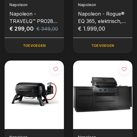
Napoleon
Napoleon
Napoleon -
Napoleon - Rogue®
TRAVELQ™ PRO285,
EQ 365, elektrisch,
elektrisch
€ 299,00
matzwart
€ 1.999,00
€ 349,00
TOEVOEGEN
TOEVOEGEN