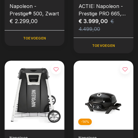
Napoleon -
ACTIE: Napoleon -
Prestige® 500, Zwart
Prestige PRO 665,
€ 2.299,00
RVS, incl. draaispit
€ 3.999,00
€
4.499,00
TOEVOEGEN
TOEVOEGEN
-14%
Napoleon
Napoleon