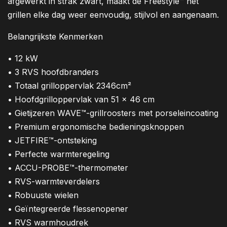
afgewerkt in strak zwart, maakt de Freestyle™ het
grillen elke dag weer eenvoudig, stijlvol en aangenaam.
Belangrijkste Kenmerken
• 12 kW
• 3 RVS hoofdbranders
• Totaal grilloppervlak 2346cm²
• Hoofdgrilloppervlak van 51 x 46 cm
• Gietijzeren WAVE™-grillroosters met porseleincoating
• Premium ergonomische bedieningsknoppen
• JETFIRE™-ontsteking
• Perfecte warmteregeling
• ACCU-PROBE™-thermometer
• RVS-warmteverdelers
• Robuuste wielen
• Geïntegreerde flessenopener
• RVS warmhoudrek