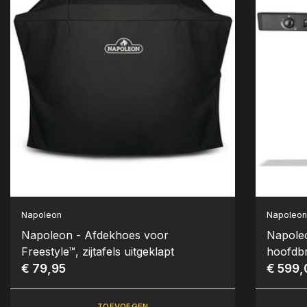
Napoleon
Napoleo
Napoleon - Afdekhoes voor
Napoleo
Freestyle™, zijtafels uitgeklapt
hoofdbr
€ 79,95
zwart
€ 599,
TOEVOEGEN