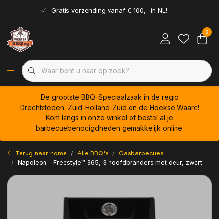
Gratis verzending vanaf € 100,- in NL!
0
De grootste BBQ-Speciaalzaak in de regio
Drechtsteden, Zuid-Holland-Zuid en de Hoekse Waard!
Kom langs in onze winkel of bestel al je
barbecuebenodigdheden gemakkelijk online.
Terug naar home
Alle BBQ's
Gasbarbecues
Napoleon - Freestyle™ 365, 3 hoofdbranders met deur, zwart