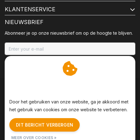
KLANTENSERVICE
NIEUWSBRIEF
Abonneer je op onze nieuwsbrief om op de hoogte te blijven.
ABONNEER
Wij slaan cookies op om
onze website te verbeteren.
Door het gebruiken van onze website, ga je akkoord met
het gebruik van cookies om onze website te verbeteren.
Algemene voorwaarden
|
Disclaimer
|
Privacy Policy
|
DIT BERICHT VERBERGEN
Sitemap
|
RSS Feed
MEER OVER COOKIES »