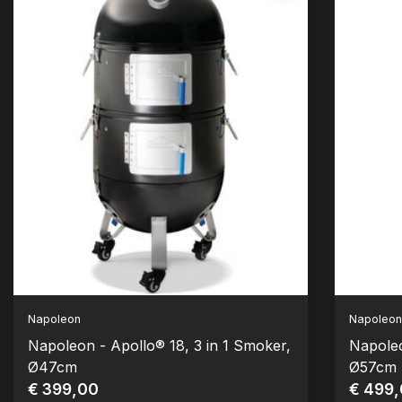
Napoleon
Napoleo
Napoleon - Apollo® 18, 3 in 1 Smoker,
Napoleo
Ø47cm
Ø57cm
€ 399,00
€ 499