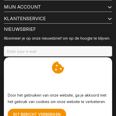
MIJN ACCOUNT
KLANTENSERVICE
NIEUWSBRIEF
Abonneer je op onze nieuwsbrief om op de hoogte te blijven.
ABONNEER
Wij slaan cookies op om
onze website te verbeteren.
Door het gebruiken van onze website, ga je akkoord met
het gebruik van cookies om onze website te verbeteren.
Algemene voorwaarden
|
Disclaimer
|
Privacy Policy
|
DIT BERICHT VERBERGEN