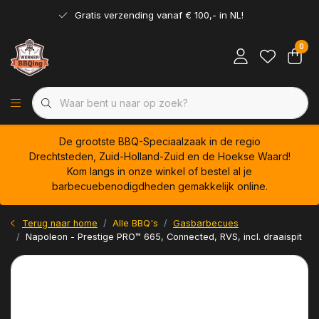
Gratis verzending vanaf € 100,- in NL!
0
De grootste BBQ-Speciaalzaak in de regio
Drechtsteden, Zuid-Holland-Zuid en de Hoekse Waard!
Kom langs in onze winkel of bestel al je
barbecuebenodigdheden gemakkelijk online.
Terug naar home
Alle BBQ's
Gasbarbecues
Napoleon - Prestige PRO™ 665, Connected, RVS, incl. draaispit